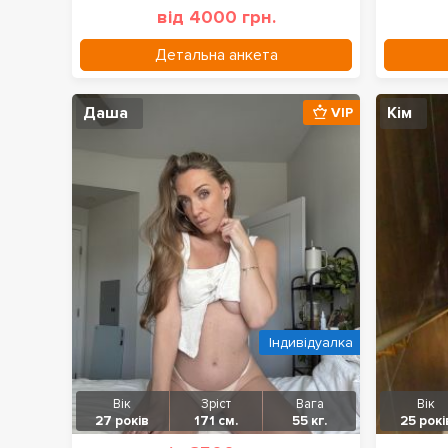
від 4000 грн.
Детальна анкета
Даша
Кім
VIP
Індивідуалка
Вік
Зріст
Вага
Вік
27 років
171 см.
55 кг.
25 рокі