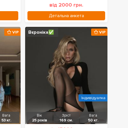
від 2000 грн.
Детальна анкета
Вєроніка✅
VIP
VIP
Індивідуалка
Вага
Вік
Зріст
Вага
53 кг.
25 років
169 см.
50 кг.