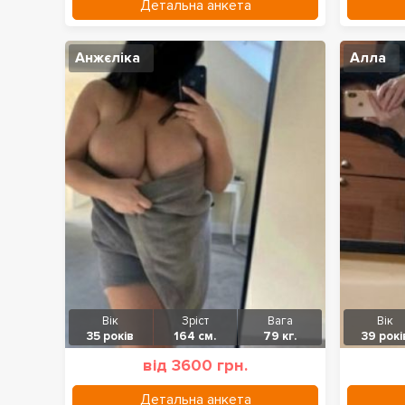
Детальна анкета
Анжєліка
Алла
Вік
Зріст
Вага
Вік
35 років
164 см.
79 кг.
39 рокі
від 3600 грн.
Детальна анкета