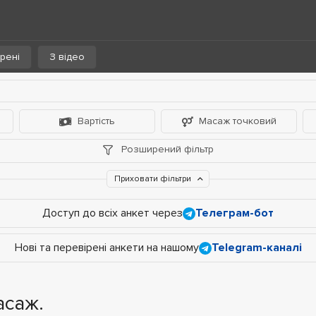
рені
З відео
Вартість
Масаж точковий
Розширений фільтр
Приховати фільтри
Доступ до всіх анкет через
Телеграм-бот
Нові та перевірені анкети на нашому
Telegram-каналі
асаж.