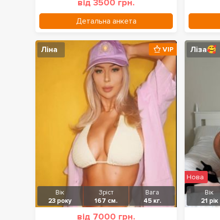
від 3500 грн.
Детальна анкета
Ліна
Ліза🥰
VIP
Нова
Вік
Зріст
Вага
Вік
23 року
167 см.
45 кг.
21 рік
від 7000 грн.