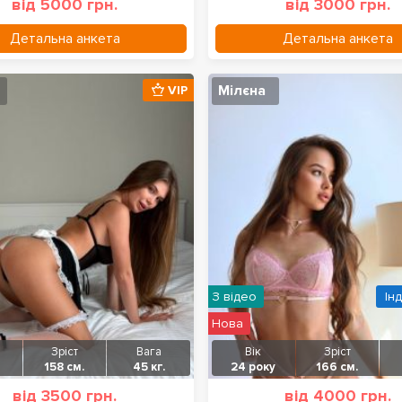
від 5000 грн.
від 3000 грн.
Детальна анкета
Детальна анкета
Мілєна
VIP
З відео
Ін
Нова
Зріст
Вага
Вік
Зріст
158 см.
45 кг.
24 року
166 см.
від 3500 грн.
від 4000 грн.