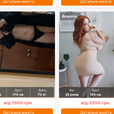
Детальна анкета
Детальна анкета
Анжєла
Зріст
Вага
Вік
Зріст
в
170 см.
70 кг.
25 років
165 см.
від 1900 грн.
від 3200 грн.
Детальна анкета
Детальна анкета