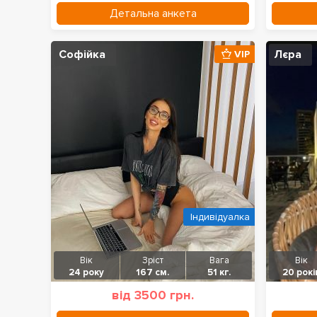
Детальна анкета
Софійка
Лєра
VIP
Індивідуалка
Вік
Зріст
Вага
Вік
24 року
167 см.
51 кг.
20 рокі
від 3500 грн.