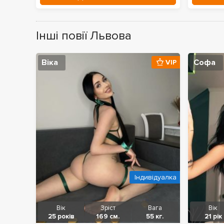
Інші повії Львова
Віка
Софа
VIP
Індивідуалка
Вік
Зріст
Вага
Вік
25 років
169 см.
55 кг.
21 рік