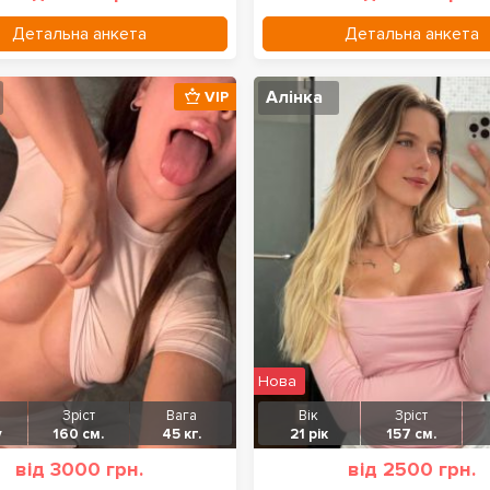
Детальна анкета
Детальна анкета
Алінка
VIP
Нова
Зріст
Вага
Вік
Зріст
у
160 см.
45 кг.
21 рік
157 см.
від 3000 грн.
від 2500 грн.