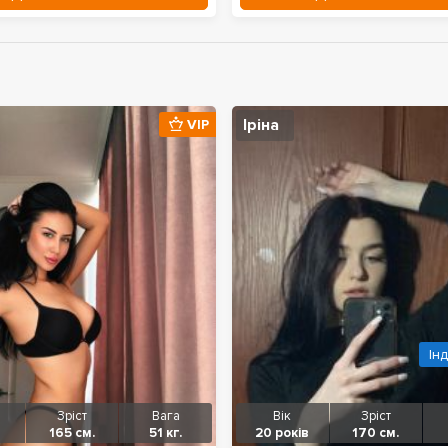
Іріна
VIP
Ін
Зріст
Вага
Вік
Зріст
165 см.
51 кг.
20 років
170 см.