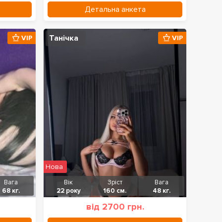
Детальна анкета
Танічка
VIP
VIP
Нова
Вага
Вік
Зріст
Вага
68 кг.
22 року
160 см.
48 кг.
від 2700 грн.