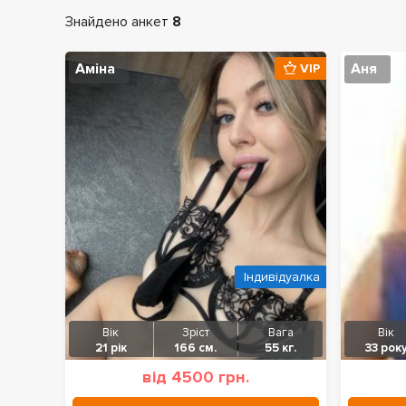
Знайдено анкет
8
Аміна
Аня
VIP
Індивідуалка
Вік
Зріст
Вага
Вік
21 рік
166 см.
55 кг.
33 рок
від 4500 грн.