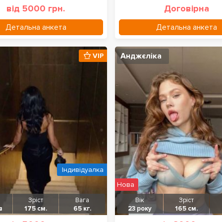
від 5000 грн.
Договірна
Детальна анкета
Детальна анкета
Анджєліка
VIP
Індивідуалка
Нова
Зріст
Вага
Вік
Зріст
в
175 см.
65 кг.
23 року
165 см.