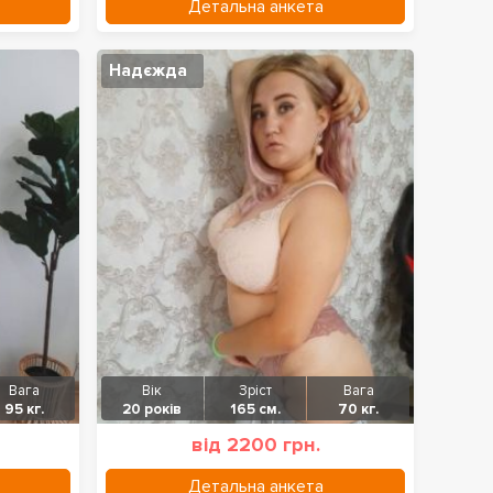
Детальна анкета
Надєжда
Вага
Вік
Зріст
Вага
95 кг.
20 років
165 см.
70 кг.
від 2200 грн.
Детальна анкета