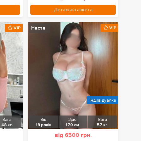
Детальна анкета
Настя
VIP
VIP
Індивідуалка
Вага
Вік
Зріст
Вага
48 кг.
18 років
170 см.
57 кг.
від 6500 грн.