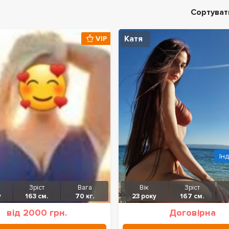
Сортуват
Катя
VIP
Ін
Зріст
Вага
Вік
Зріст
у
163 см.
70 кг.
23 року
167 см.
від 2000 грн.
Договірна