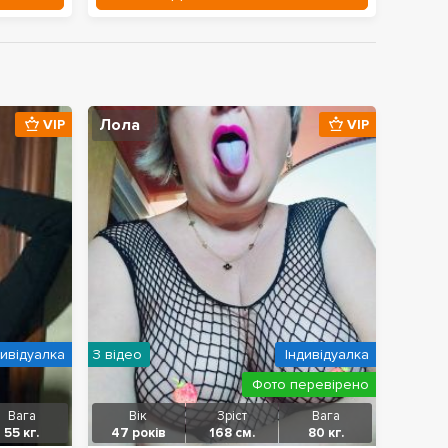
Лола
VIP
VIP
дивідуалка
З відео
Індивідуалка
Фото перевірено
Вага
Вік
Зріст
Вага
55 кг.
47 років
168 см.
80 кг.