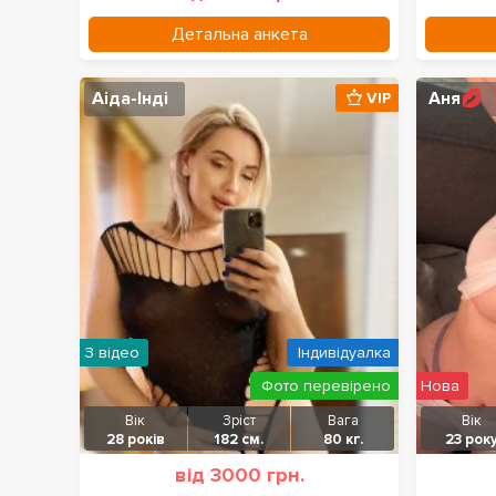
Детальна анкета
Аіда-Інді
Аня💋
VIP
З відео
Індивідуалка
Фото перевірено
Нова
Вік
Зріст
Вага
Вік
28 років
182 см.
80 кг.
23 рок
від 3000 грн.