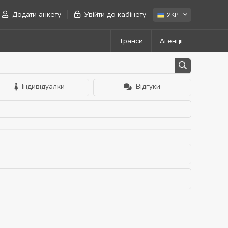
Додати анкету
Увійти до кабінету
УКР
Транси
Агенції
Індивідуалки
Відгуки