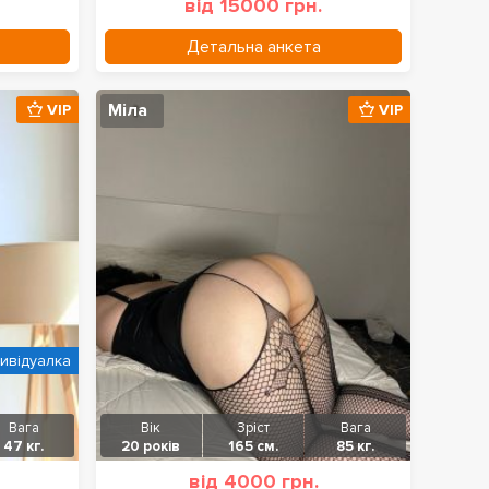
від 15000 грн.
Детальна анкета
Міла
VIP
VIP
дивідуалка
Вага
Вік
Зріст
Вага
47 кг.
20 років
165 см.
85 кг.
від 4000 грн.