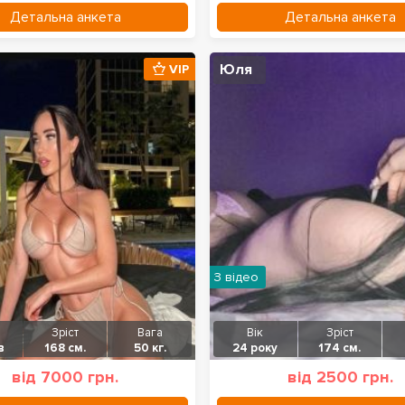
Детальна анкета
Детальна анкета
Юля
VIP
З відео
Зріст
Вага
Вік
Зріст
в
168 см.
50 кг.
24 року
174 см.
від 7000 грн.
від 2500 грн.