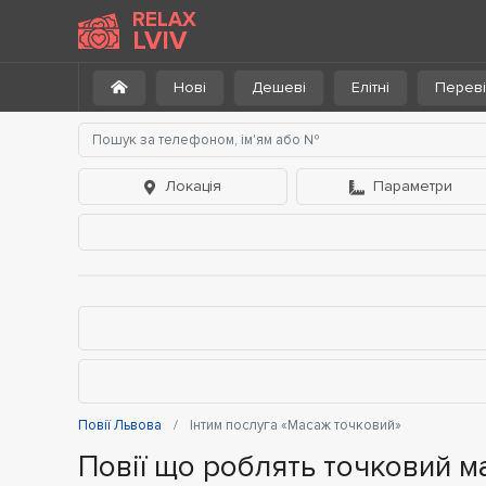
RELAX
LVIV
Нові
Дешеві
Елітні
Переві
Локація
Параметри
Повії Львова
Інтим послуга «Масаж точковий»
Повії що роблять точковий м