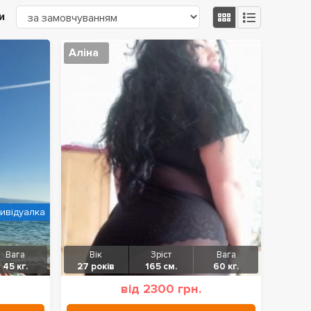
и
Аліна
дивідуалка
Вага
Вік
Зріст
Вага
45 кг.
27 років
165 см.
60 кг.
від 2300 грн.