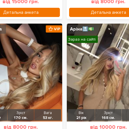
від 15000 грн.
від 8000 грн.
Детальна анкета
Детальна анкета
а
Аріна🔝💵
VIP
Зараз на сайті
Зріст
Вага
Вік
Зріст
у
170 см.
53 кг.
21 рік
168 см.
від 8000 грн.
від 10000 грн.