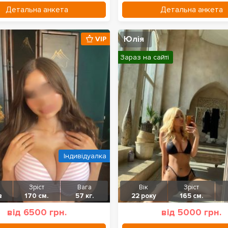
Детальна анкета
Детальна анкета
Юлія
VIP
Зараз на сайті
Індивідуалка
Зріст
Вага
Вік
Зріст
в
170 см.
57 кг.
22 року
165 см.
від 6500 грн.
від 5000 грн.