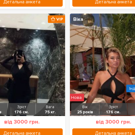
Детальна анкета
Детальна анкета
Віка
VIP
Ін
Нова
Зріст
Вага
Вік
Зріст
в
176 см.
75 кг.
25 років
176 см.
від 3000 грн.
від 3000 грн.
Детальна анкета
Детальна анкета