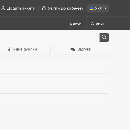
Додати анкету
Увійти до кабінету
УКР
Транси
Агенції
Індивідуалки
Відгуки