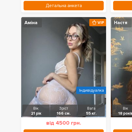
Детальна анкета
Аміна
Настя
VIP
Індивідуалка
Вік
Зріст
Вага
Вік
21 рік
166 см.
55 кг.
18 рокі
від 4500 грн.