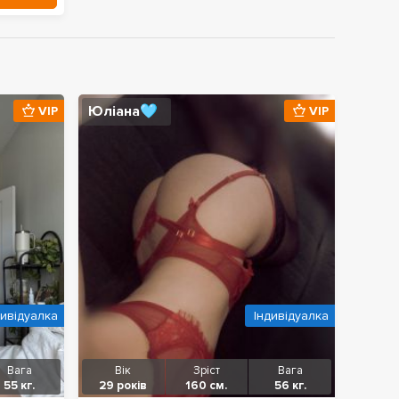
Юліана🩵
VIP
VIP
дивідуалка
Індивідуалка
Вага
Вік
Зріст
Вага
55 кг.
29 років
160 см.
56 кг.