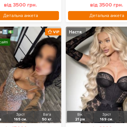
від 3500 грн.
від 3500 грн.
Детальна анкета
Детальна анкета
ія🔝💵
Настя
VIP
сайті
Зріст
Вага
Вік
Зріст
в
165 см.
50 кг.
21 рік
169 см.