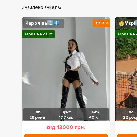
Знайдено анкет
6
Кароліна🔝💶
👑Мєрі
VIP
Зараз на сайті
Зараз на 
Вік
Зріст
Вага
Вік
28 років
177 см.
49 кг.
22 рок
від 13000 грн.