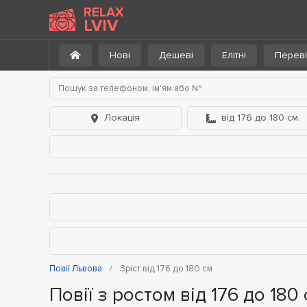
RELAX
LVIV
Нові
Дешеві
Елітні
Переві
Локація
від 176 до 180 см.
Повії Львова
Зріст від 176 до 180 см
Повії з ростом від 176 до 180