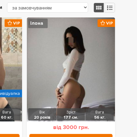
и
Ілона
VIP
VIP
дивідуалка
Вага
Вік
Зріст
Вага
60 кг.
20 років
177 см.
56 кг.
від 3000 грн.