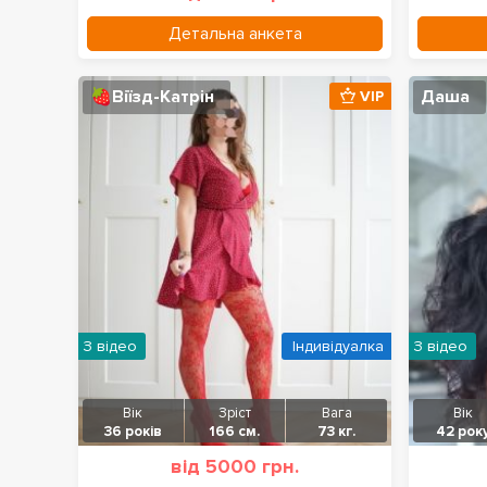
Детальна анкета
🍓Віїзд-Катрін
Даша
VIP
З відео
Індивідуалка
З відео
Вік
Зріст
Вага
Вік
36 років
166 см.
73 кг.
42 рок
від 5000 грн.