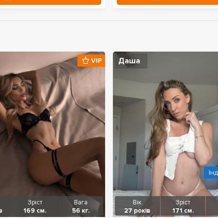
Даша
VIP
Ін
Зріст
Вага
Вік
Зріст
в
169 см.
56 кг.
27 років
171 см.