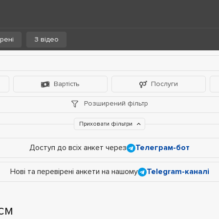
рені
З відео
Вартість
Послуги
Розширений фільтр
Приховати фільтри
Доступ до всіх анкет через
Телеграм-бот
Нові та перевірені анкети на нашому
Telegram-каналі
 см