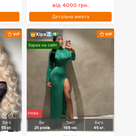
від 4000 грн.
Детальна анкета
👑Кіра🔝💵
VIP
VIP
Зараз на сайті
Нова
Вага
Вік
Зріст
Вага
55 кг.
25 років
165 см.
45 кг.