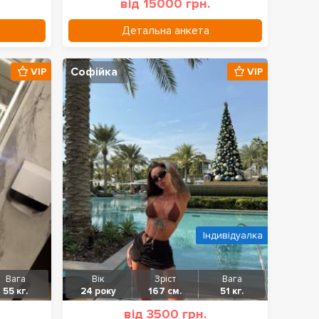
від 15000 грн.
Детальна анкета
Софійка
VIP
VIP
Індивідуалка
Вага
Вік
Зріст
Вага
55 кг.
24 року
167 см.
51 кг.
від 3500 грн.