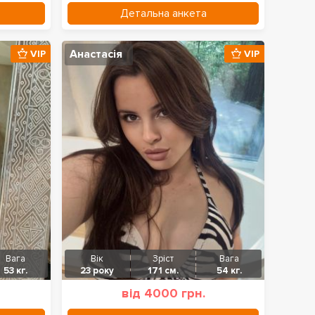
Детальна анкета
Анастасія
VIP
VIP
Вага
Вік
Зріст
Вага
53 кг.
23 року
171 см.
54 кг.
від 4000 грн.