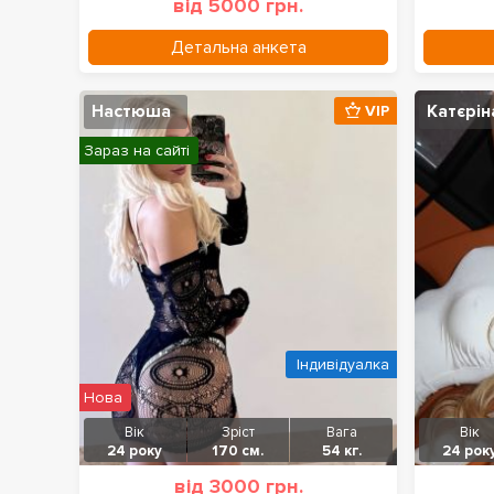
від 5000 грн.
Детальна анкета
Настюша
Катєрін
VIP
Зараз на сайті
Індивідуалка
Нова
Вік
Зріст
Вага
Вік
24 року
170 см.
54 кг.
24 рок
від 3000 грн.