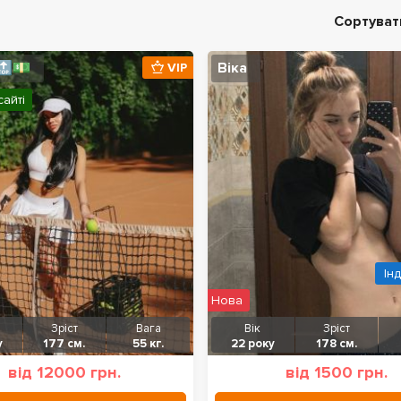
Сортуват
🔝💵
Віка
VIP
сайті
Ін
Нова
Зріст
Вага
Вік
Зріст
у
177 см.
55 кг.
22 року
178 см.
від 12000 грн.
від 1500 грн.