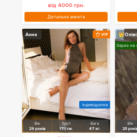
від 4000 грн.
Детальна анкета
Анна
👑Олів
VIP
Зараз на 
Індивідуалка
Вік
Зріст
Вага
Вік
29 років
171 см.
47 кг.
25 рокі