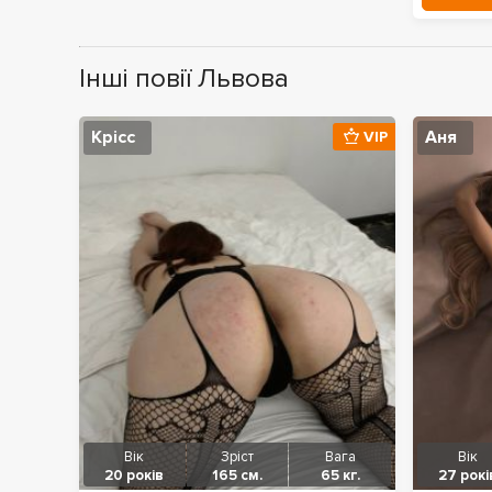
Інші повії Львова
Крісс
Аня
VIP
Вік
Зріст
Вага
Вік
20 років
165 см.
65 кг.
27 рокі