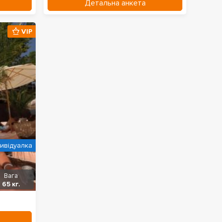
Детальна анкета
VIP
дивідуалка
Вага
65 кг.