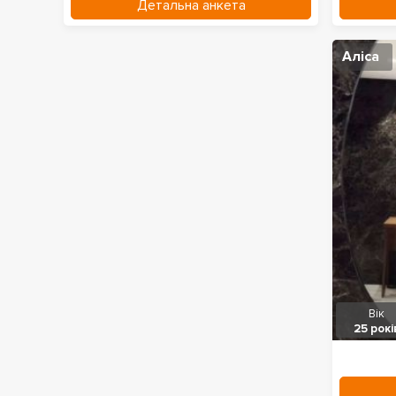
Детальна анкета
Аліса
Вік
25 рокі