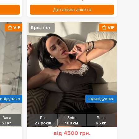
Детальна анкета
Крістіна
VIP
VIP
дивідуалка
Індивідуалка
Вага
Вік
Зріст
Вага
53 кг.
27 років
168 см.
65 кг.
від 4500 грн.