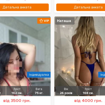
Детальна анкета
Детальна анкета
Наташа
VIP
Індивідуалка
Ін
Зріст
Вага
Вік
Зріст
у
162 см.
75 кг.
26 років
168 см.
від 3500 грн.
від 4000 грн.