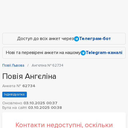
Доступ до всіх анкет через
Телеграм-бот
Нові та перевірені анкети на нашому
Telegram-каналі
Повії Львова
Ангєліна № 62734
Повія Ангєліна
Анкета №
62734
Індивідуалка
Оновлено
03.10.2025 00:37
Була на сайті
03.10.2025 00:38
Контакти недоступні, оскільки