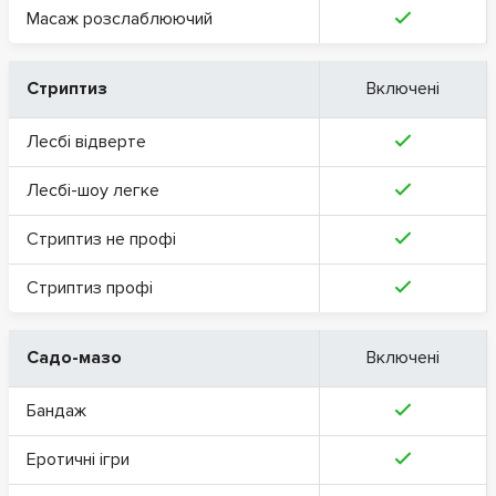
Масаж розслаблюючий
Стриптиз
Включені
Лесбі відверте
Лесбі-шоу легке
Стриптиз не профі
Стриптиз профі
Садо-мазо
Включені
Бандаж
Еротичні ігри