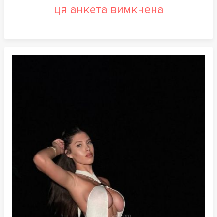
ця анкета вимкнена