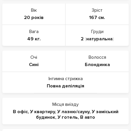
Вік
Зріст
20 років
167 см.
Вага
Груди
49 кг.
2
(
натуральна
)
Очі
Волосся
Сині
Блондинка
Інтимна стрижка
Повна депіляція
Місця виїзду
В офіс
,
У квартиру
,
У лазню/сауну
,
У заміський
будинок
,
У готель
,
В авто