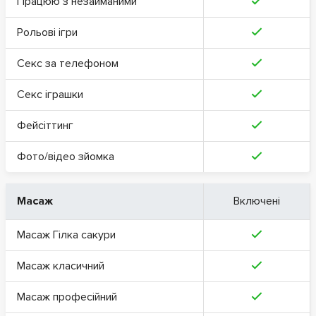
Працюю з незайманими
Рольові ігри
Секс за телефоном
Секс іграшки
Фейсіттинг
Фото/відео зйомка
Масаж
Включені
Масаж Гілка сакури
Масаж класичний
Масаж професійний