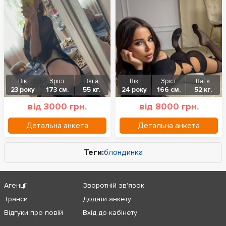
Вік
Зріст
Вага
Вік
Зріст
Вага
23 року
173 см.
55 кг.
24 року
166 см.
52 кг.
від 3000 грн.
від 8000 грн.
Детальна анкета
Детальна анкета
Теги:
блондинка
Агенції
Зворотній зв'язок
Транси
Додати анкету
Відгуки про повій
Вхід до кабінету