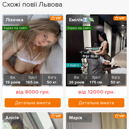
Схожі повії Львова
VIP
VIP
Лізочка
Емілія🔝💸
Зараз на сайті
Зараз на сайті
З відео
Вік
Зріст
Вага
Вік
Зріст
Вага
19 років
165 см.
50 кг.
26 років
175 см.
50 кг.
від 8000 грн.
від 12000 грн.
Детальна анкета
Детальна анкета
VIP
VIP
Алісія
Марія🐈‍⬛