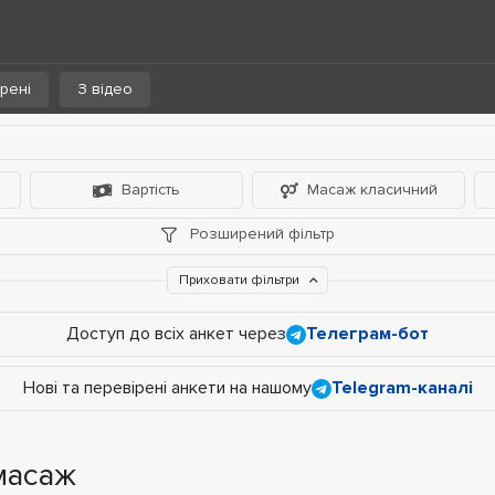
рені
З відео
Вартість
Масаж класичний
Розширений фільтр
Приховати фільтри
Доступ до всіх анкет через
Телеграм-бот
Нові та перевірені анкети на нашому
Telegram-каналі
масаж