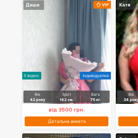
Даша
Катя
VIP
З відео
Індивідуалка
Вік
Зріст
Вага
Вік
42 року
162 см.
75 кг.
34 рок
від 3500 грн.
Детальна анкета