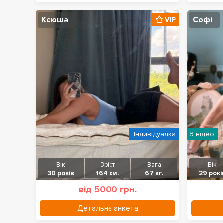
Ксюша
Софі
VIP
Індивідуалка
З відео
Вік
Зріст
Вага
Вік
30 років
164 см.
67 кг.
29 рокі
від 5000 грн.
Детальна анкета