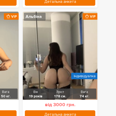
Детальна анкета
Альбіна
VIP
VIP
Індивідуалка
Вага
Вік
Зріст
Вага
50 кг.
19 років
178 см.
74 кг.
від 3000 грн.
Детальна анкета