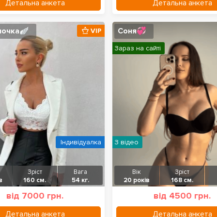
Детальна анкета
Детальна анкета
лочка🪽
Соня💞
VIP
Зараз на сайті
Індивідуалка
З відео
Зріст
Вага
Вік
Зріст
в
160 см.
54 кг.
20 років
168 см.
від 7000 грн.
від 4500 грн.
Детальна анкета
Детальна анкета