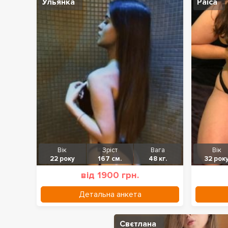
Ульянка
Раіса
Вік
Зріст
Вага
Вік
22 року
167 см.
48 кг.
32 рок
від 1900 грн.
Детальна анкета
Свєтлана