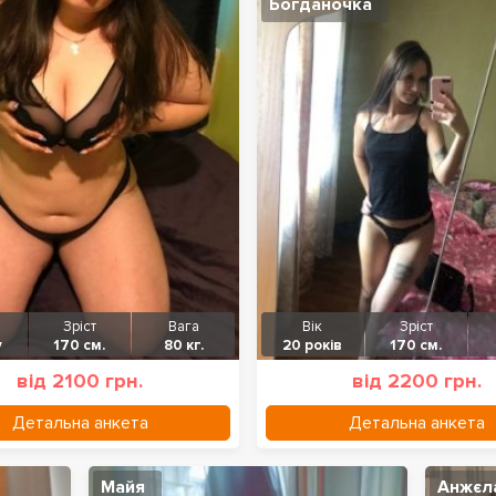
Богданочка
Зріст
Вага
Вік
Зріст
у
170 см.
80 кг.
20 років
170 см.
від 2100 грн.
від 2200 грн.
Детальна анкета
Детальна анкета
Майя
Анжєл