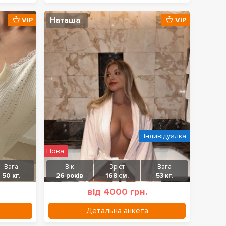
Наташа
VIP
VIP
Індивідуалка
Нова
Вага
Вік
Зріст
Вага
50 кг.
26 років
168 см.
53 кг.
від 4000 грн.
Детальна анкета