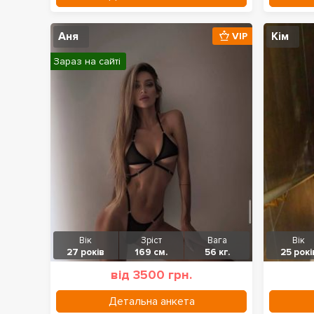
Аня
Кім
VIP
Зараз на сайті
Вік
Зріст
Вага
Вік
27 років
169 см.
56 кг.
25 рокі
від 3500 грн.
Детальна анкета