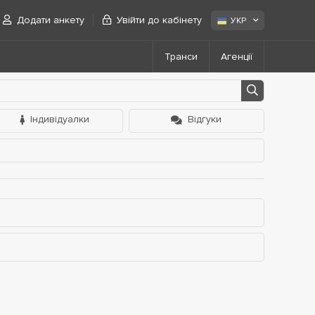
Додати анкету
Увійти до кабінету
УКР
Транси
Агенції
Індивідуалки
Відгуки