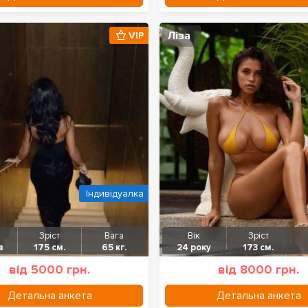
Ліза
VIP
Індивідуалка
Зріст
Вага
Вік
Зріст
в
175 см.
65 кг.
24 року
173 см.
від 5000 грн.
від 8000 грн.
Детальна анкета
Детальна анкета