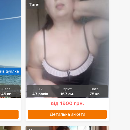
Тоня
дивідуалка
Вага
Вік
Зріст
Вага
45 кг.
47 років
167 см.
75 кг.
від 1900 грн.
Детальна анкета