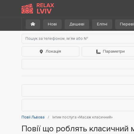
RELAX
LVIV
Нові
Дешеві
Елітні
Переві
Локація
Параметри
Повії Львова
Інтим послуга «Масаж класичний»
Повії що роблять класичний 