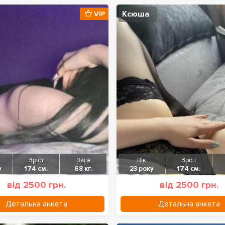
Ксюша
VIP
Зріст
Вага
Вік
Зріст
у
174 см.
68 кг.
23 року
174 см.
від 2500 грн.
від 2500 грн.
Детальна анкета
Детальна анкета