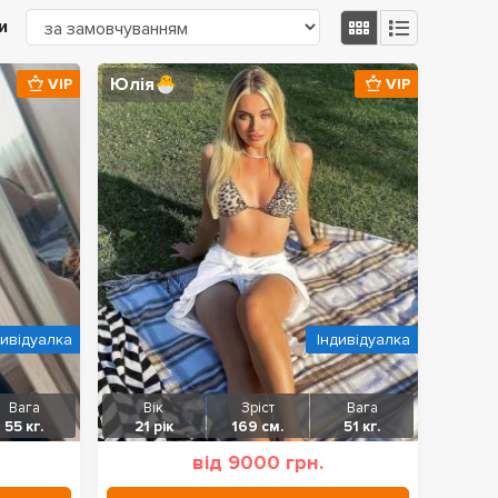
и
Юлія🐣
VIP
VIP
дивідуалка
Індивідуалка
Вага
Вік
Зріст
Вага
55 кг.
21 рік
169 см.
51 кг.
від 9000 грн.