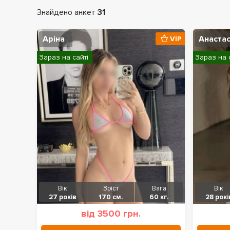
Знайдено анкет
31
Аріна
Анастас
VIP
Зараз на сайті
Зараз на 
Вік
Зріст
Вага
Вік
27 років
170 см.
60 кг.
28 рокі
від 3500 грн.