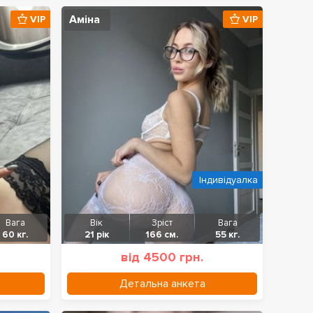
Аміна
VIP
VIP
Індивідуалка
Вага
Вік
Зріст
Вага
60 кг.
21 рік
166 см.
55 кг.
від 4500 грн.
Детальна анкета