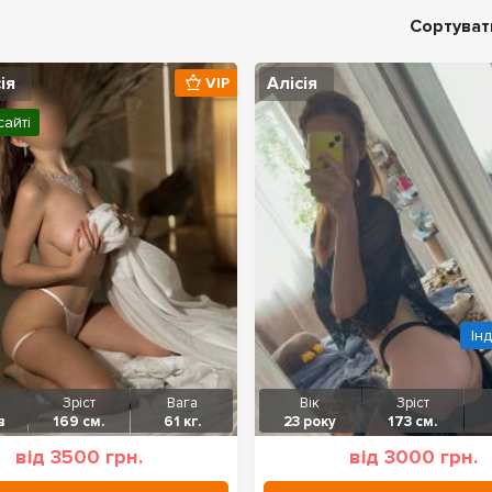
Сортуват
ія
Алісія
VIP
сайті
Ін
Зріст
Вага
Вік
Зріст
в
169 см.
61 кг.
23 року
173 см.
від 3500 грн.
від 3000 грн.