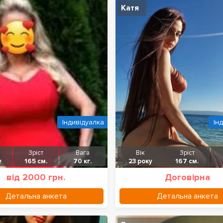
Катя
Індивідуалка
Ін
Зріст
Вага
Вік
Зріст
у
165 см.
70 кг.
23 року
167 см.
від 2000 грн.
Договірна
Детальна анкета
Детальна анкета