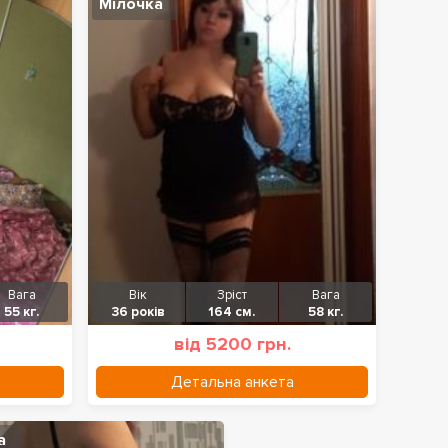
Мілочка
Вага
Вік
Зріст
Вага
55 кг.
36 років
164 см.
58 кг.
від 5200 грн.
Детальна анкета
а