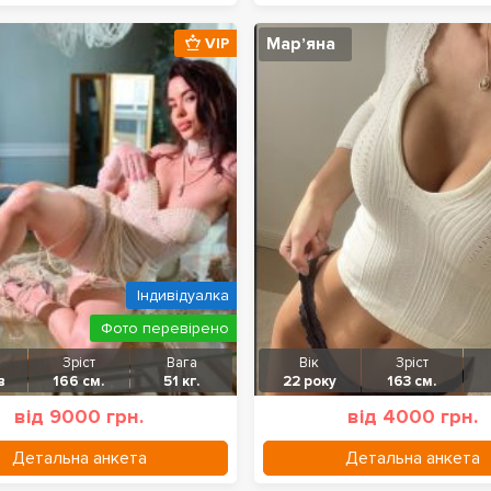
Марʼяна
VIP
Індивідуалка
Фото перевірено
Зріст
Вага
Вік
Зріст
в
166 см.
51 кг.
22 року
163 см.
від 9000 грн.
від 4000 грн.
Детальна анкета
Детальна анкета