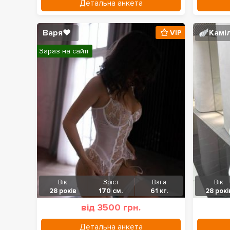
Детальна анкета
Варя❤️
🪽Камі
VIP
Зараз на сайті
Вік
Зріст
Вага
Вік
28 років
170 см.
61 кг.
28 рокі
від 3500 грн.
Детальна анкета