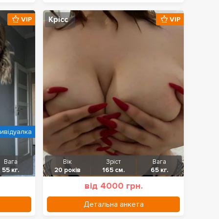
Крісс
VIP
VIP
дивідуалка
Вага
Вік
Зріст
Вага
55 кг.
20 років
165 см.
65 кг.
від 4000 грн.
Детальна анкета