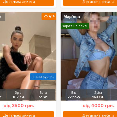
Детальна анкета
Детальна анкета
а
Марʼяна
VIP
Зараз на сайті
Індивідуалка
Зріст
Вага
Вік
Зріст
у
167 см.
51 кг.
22 року
163 см.
від 3500 грн.
від 4000 грн.
Детальна анкета
Детальна анкета