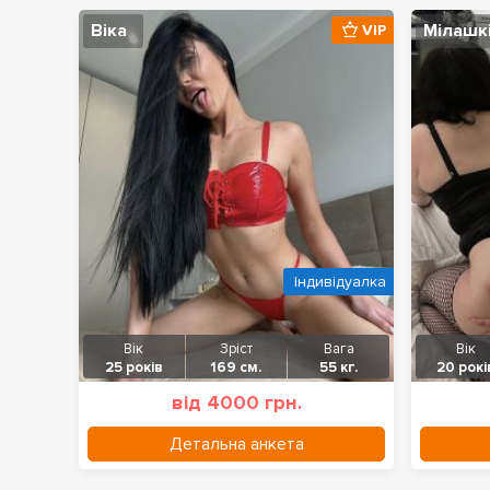
Віка
Мілашк
VIP
Індивідуалка
Вік
Зріст
Вага
Вік
25 років
169 см.
55 кг.
20 рокі
від 4000 грн.
Детальна анкета