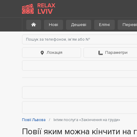
RELAX
LVIV
Нові
Дешеві
Елітні
Переві
Локація
Параметри
Повії Львова
Інтим послуга «Закінчення на груди»
Повії яким можна кінчити на 