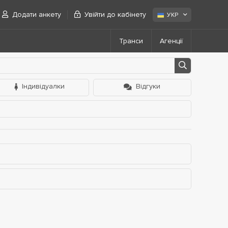
Додати анкету
Увійти до кабінету
УКР
Транси
Агенції
Індивідуалки
Відгуки