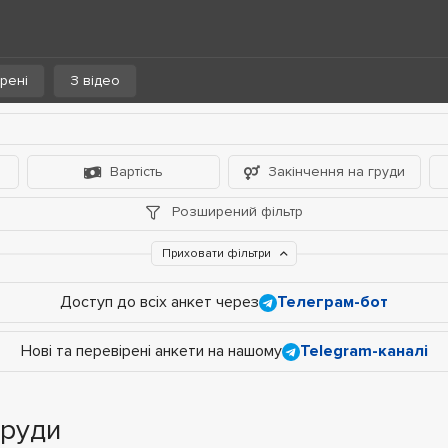
рені
З відео
Вартість
Закінчення на груди
Розширений фільтр
Приховати фільтри
Доступ до всіх анкет через
Телеграм-бот
Нові та перевірені анкети на нашому
Telegram-каналі
груди