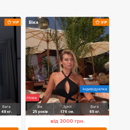
Віка
VIP
VIP
Індивідуалка
Нова
Вага
Вік
Зріст
Вага
48 кг.
25 років
176 см.
65 кг.
від 3000 грн.