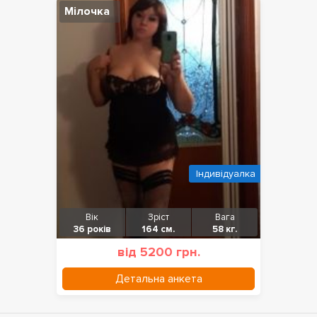
Мілочка
Індивідуалка
Вік
Зріст
Вага
36 років
164 см.
58 кг.
від 5200 грн.
Детальна анкета