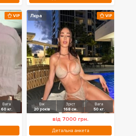
Лєра
VIP
VIP
Вага
Вік
Зріст
Вага
60 кг.
20 років
168 см.
50 кг.
від 7000 грн.
Детальна анкета