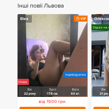
Інші повії Львова
Віка
Олєкса
VIP
Зараз на 
Індивідуалка
Нова
Вік
Зріст
Вага
Вік
22 року
178 см.
60 кг.
21 рік
від 1500 грн.