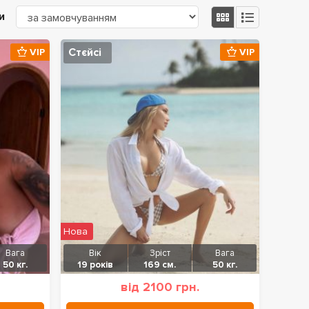
и
Стєйсі
VIP
VIP
Нова
Вага
Вік
Зріст
Вага
50 кг.
19 років
169 см.
50 кг.
від 2100 грн.