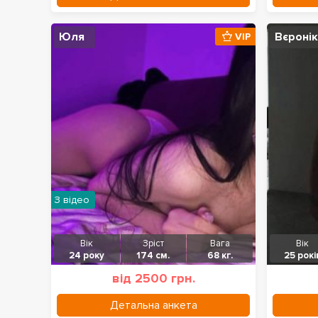
Юля
Вєроні
VIP
З відео
Вік
Зріст
Вага
Вік
24 року
174 см.
68 кг.
25 рокі
від 2500 грн.
Детальна анкета