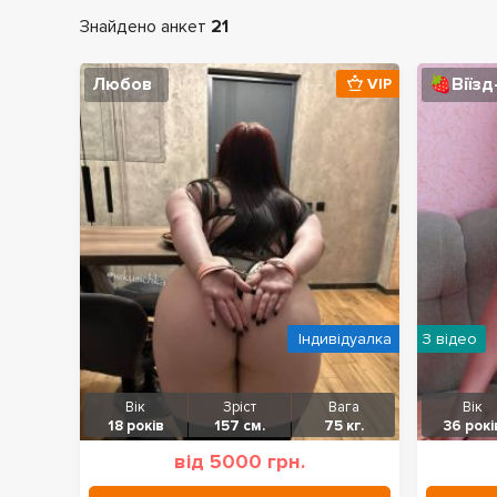
Знайдено анкет
21
Любов
🍓Віїзд
VIP
Індивідуалка
З відео
Вік
Зріст
Вага
Вік
18 років
157 см.
75 кг.
36 рокі
від 5000 грн.