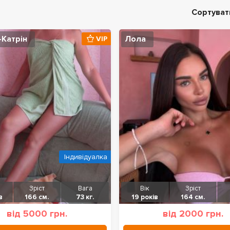
Сортуват
-Катрін
Лола
VIP
Індивідуалка
Зріст
Вага
Вік
Зріст
в
166 см.
73 кг.
19 років
164 см.
від 5000 грн.
від 2000 грн.