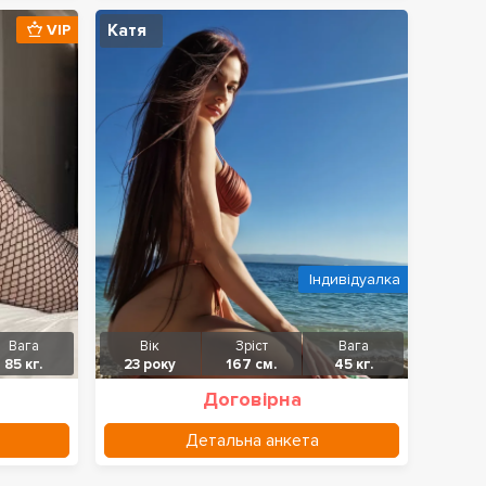
Катя
VIP
Індивідуалка
Вага
Вік
Зріст
Вага
85 кг.
23 року
167 см.
45 кг.
Договірна
Детальна анкета