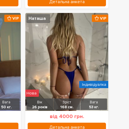
Детальна анкета
Наташа
VIP
VIP
Індивідуалка
Нова
Вага
Вік
Зріст
Вага
50 кг.
26 років
168 см.
53 кг.
від 4000 грн.
Детальна анкета