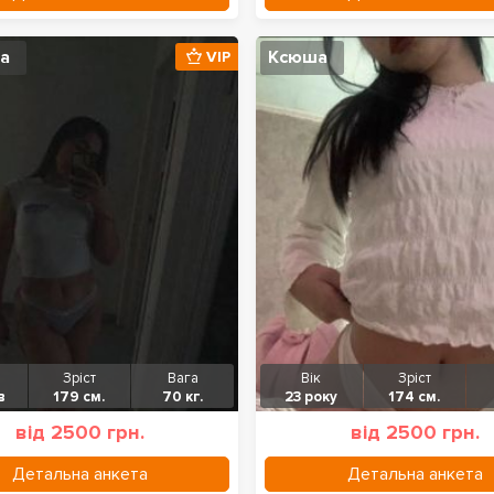
ка
Ксюша
VIP
Зріст
Вага
Вік
Зріст
в
179 см.
70 кг.
23 року
174 см.
від 2500 грн.
від 2500 грн.
Детальна анкета
Детальна анкета