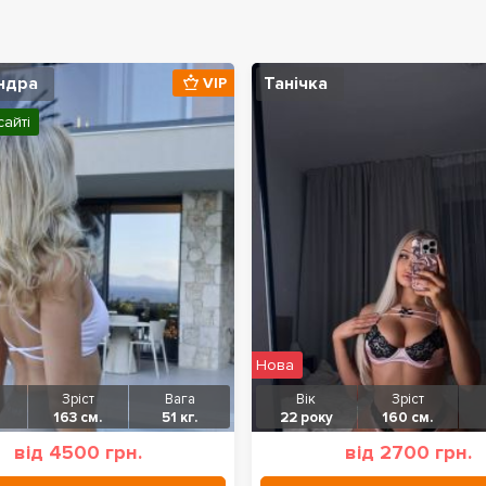
ндра
Танічка
VIP
сайті
Нова
Зріст
Вага
Вік
Зріст
163 см.
51 кг.
22 року
160 см.
від 4500 грн.
від 2700 грн.