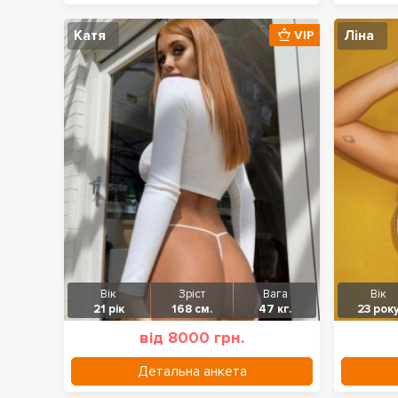
Катя
Ліна
VIP
Вік
Зріст
Вага
Вік
21 рік
168 см.
47 кг.
23 рок
від 8000 грн.
Детальна анкета