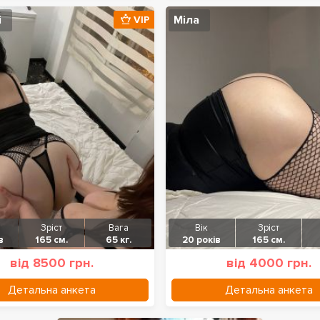
і
Міла
VIP
Зріст
Вага
Вік
Зріст
в
165 см.
65 кг.
20 років
165 см.
від 8500 грн.
від 4000 грн.
Детальна анкета
Детальна анкета