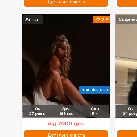
Детальна анкета
Аніта
Софійк
VIP
Індивідуалка
Вік
Зріст
Вага
Вік
27 років
163 см.
45 кг.
24 рок
від 7000 грн.
Детальна анкета