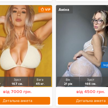
Аміна
VIP
Ін
Зріст
Вага
Вік
Зріст
у
167 см.
45 кг.
21 рік
166 см.
від 7000 грн.
від 4500 грн.
Детальна анкета
Детальна анкета