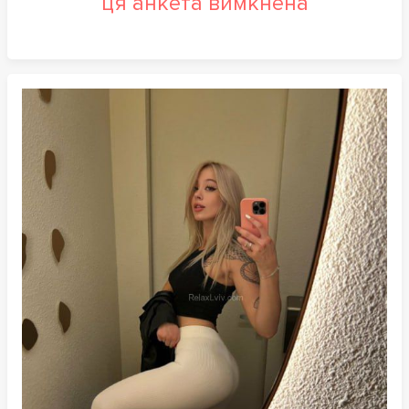
ця анкета вимкнена