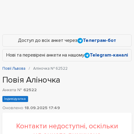
Доступ до всіх анкет через
Телеграм-бот
Нові та перевірені анкети на нашому
Telegram-каналі
Повії Львова
Аліночка № 62522
Повія Аліночка
Анкета №
62522
Індивідуалка
Оновлено
18.09.2025 17:49
Контакти недоступні, оскільки