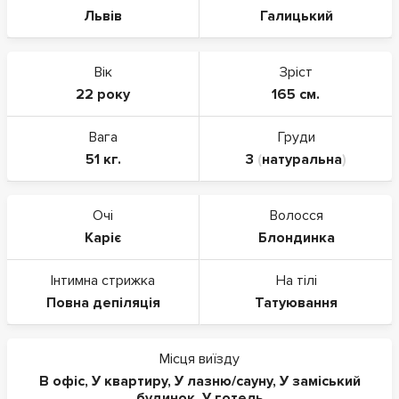
Львів
Галицький
Вік
Зріст
22 року
165 см.
Вага
Груди
51 кг.
3
(
натуральна
)
Очі
Волосся
Каріє
Блондинка
Інтимна стрижка
На тілі
Повна депіляція
Татуювання
Місця виїзду
В офіс
,
У квартиру
,
У лазню/сауну
,
У заміський
будинок
,
У готель