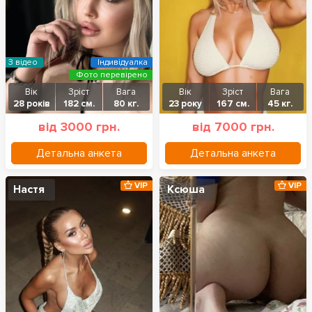
З відео
Індивідуалка
Фото перевірено
Вік
Зріст
Вага
Вік
Зріст
Вага
28 років
182 см.
80 кг.
23 року
167 см.
45 кг.
від 3000 грн.
від 7000 грн.
Детальна анкета
Детальна анкета
VIP
VIP
Настя
Ксюша