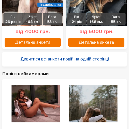
Індивідуалка
Вік
Зріст
Вага
Вік
Зріст
Вага
26 років
168 см.
53 кг.
21 рік
168 см.
55 кг.
від 4000 грн.
від 5000 грн.
Детальна анкета
Детальна анкета
Дивитися всі анкети повій на одній сторінці
Повії з вебкамерами