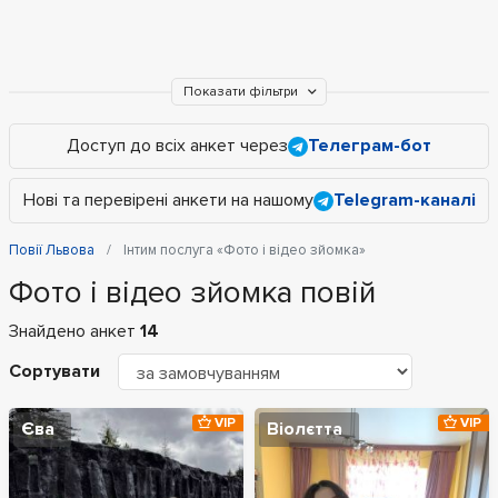
Показати фільтри
Доступ до всіх анкет через
Телеграм-бот
Нові та перевірені анкети на нашому
Telegram-каналі
Повії Львова
Інтим послуга «Фото і відео зйомка»
Фото і відео зйомка повій
Знайдено анкет
14
Сортувати
VIP
VIP
Єва
Віолєтта