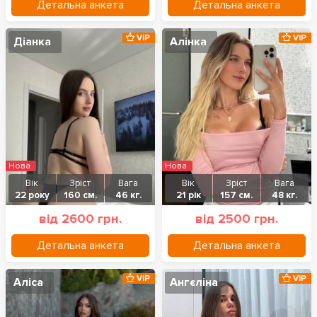
Детальна анкета
Детальна анкета
VIP
VIP
Діанка
Алінка
Нова
Нова
Вік
Зріст
Вага
Вік
Зріст
Вага
22 року
160 см.
46 кг.
21 рік
157 см.
48 кг.
від 2600 грн.
від 2500 грн.
Детальна анкета
Детальна анкета
VIP
VIP
Аліса
Ангєліна