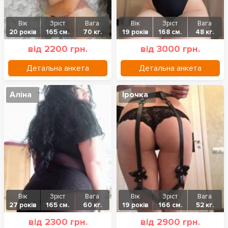
Вік
Зріст
Вага
Вік
Зріст
Вага
20 років
165 см.
70 кг.
19 років
168 см.
48 кг.
від 2200 грн.
від 3000 грн.
Детальна анкета
Детальна анкета
Аліна
Ірочка
Вік
Зріст
Вага
Вік
Зріст
Вага
27 років
165 см.
60 кг.
19 років
166 см.
52 кг.
від 2300 грн.
від 2900 грн.