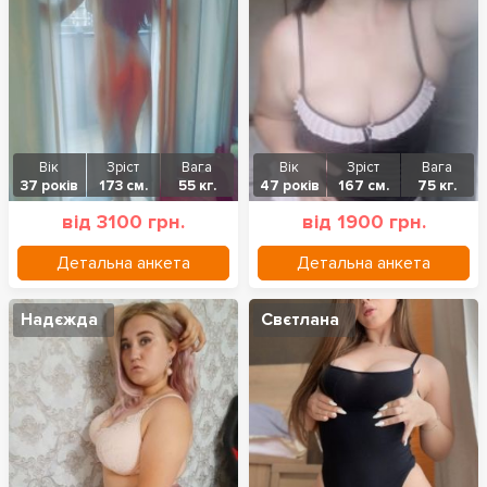
Вік
Зріст
Вага
Вік
Зріст
Вага
37 років
173 см.
55 кг.
47 років
167 см.
75 кг.
від 3100 грн.
від 1900 грн.
Детальна анкета
Детальна анкета
Надєжда
Свєтлана