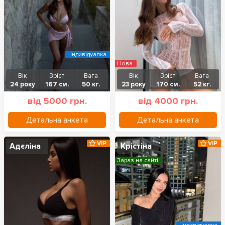
Індивідуалка
Нова
Вік
Зріст
Вага
Вік
Зріст
Вага
24 року
167 см.
50 кг.
23 року
170 см.
52 кг.
від 5000 грн.
від 4000 грн.
Детальна анкета
Детальна анкета
VIP
VIP
Адєліна
Крістіна
Зараз на сайті