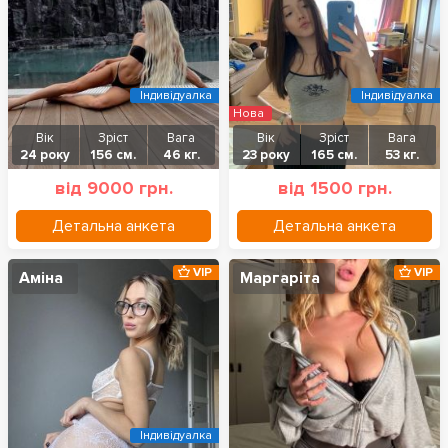
Індивідуалка
Індивідуалка
Нова
Вік
Зріст
Вага
Вік
Зріст
Вага
24 року
156 см.
46 кг.
23 року
165 см.
53 кг.
від 9000 грн.
від 1500 грн.
Детальна анкета
Детальна анкета
VIP
VIP
Аміна
Маргаріта
Індивідуалка