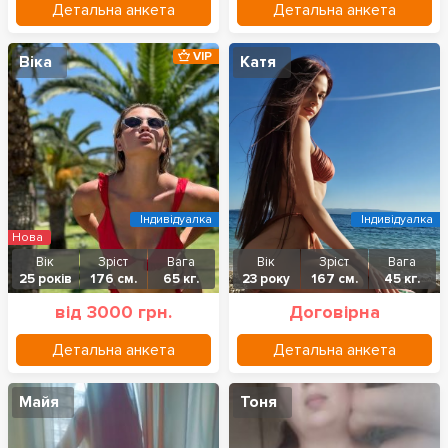
Детальна анкета
Детальна анкета
VIP
Віка
Катя
Індивідуалка
Індивідуалка
Нова
Вік
Зріст
Вага
Вік
Зріст
Вага
25 років
176 см.
65 кг.
23 року
167 см.
45 кг.
від 3000 грн.
Договірна
Детальна анкета
Детальна анкета
Майя
Тоня