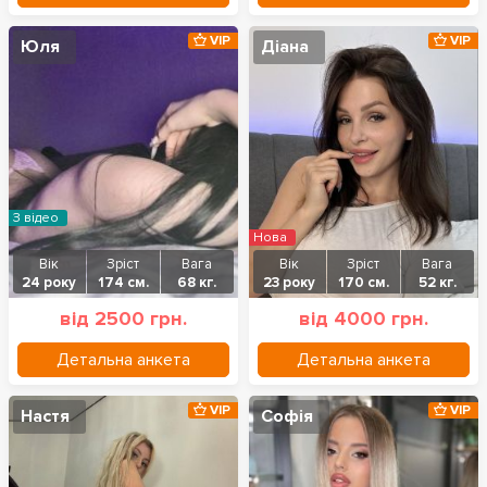
VIP
VIP
Юля
Діана
З відео
Нова
Вік
Зріст
Вага
Вік
Зріст
Вага
24 року
174 см.
68 кг.
23 року
170 см.
52 кг.
від 2500 грн.
від 4000 грн.
Детальна анкета
Детальна анкета
VIP
VIP
Настя
Софія