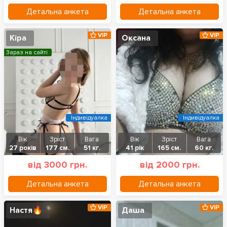
Детальна анкета
Детальна анкета
VIP
VIP
Кіра
Оксана
Зараз на сайті
Індивідуалка
Індивідуалка
Вік
Зріст
Вага
Вік
Зріст
Вага
27 років
177 см.
51 кг.
41 рік
165 см.
60 кг.
від 3000 грн.
від 2000 грн.
Детальна анкета
Детальна анкета
VIP
VIP
Настя🔥
Даша