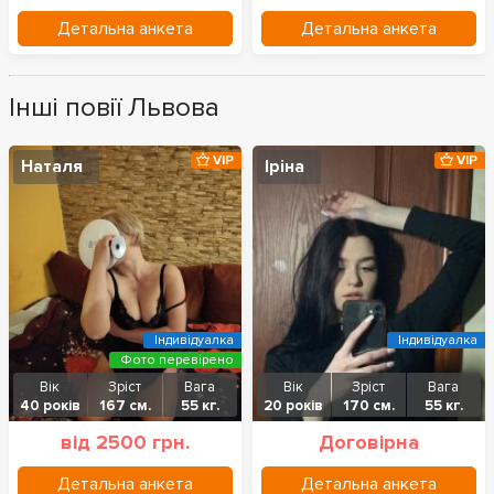
Детальна анкета
Детальна анкета
Інші повії Львова
VIP
VIP
Наталя
Іріна
Індивідуалка
Індивідуалка
Фото перевірено
Вік
Зріст
Вага
Вік
Зріст
Вага
40 років
167 см.
55 кг.
20 років
170 см.
55 кг.
від 2500 грн.
Договірна
Детальна анкета
Детальна анкета