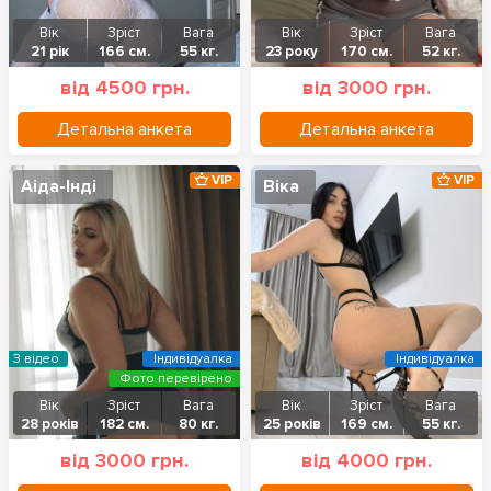
Вік
Зріст
Вага
Вік
Зріст
Вага
21 рік
166 см.
55 кг.
23 року
170 см.
52 кг.
від 4500 грн.
від 3000 грн.
Детальна анкета
Детальна анкета
VIP
VIP
Аіда-Інді
Віка
З відео
Індивідуалка
Індивідуалка
Фото перевірено
Вік
Зріст
Вага
Вік
Зріст
Вага
28 років
182 см.
80 кг.
25 років
169 см.
55 кг.
від 3000 грн.
від 4000 грн.