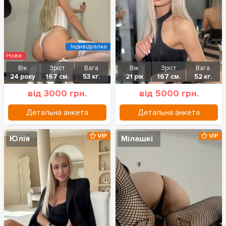
Індивідуалка
Нова
Вік
Зріст
Вага
Вік
Зріст
Вага
24 року
167 см.
53 кг.
21 рік
167 см.
52 кг.
від 3000 грн.
від 5000 грн.
Детальна анкета
Детальна анкета
VIP
VIP
Юлія
Мілашкі