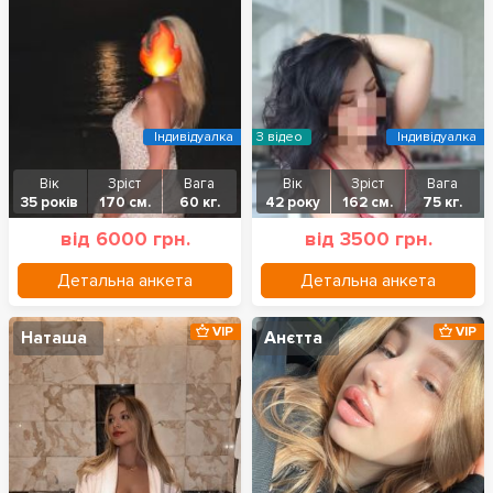
Індивідуалка
З відео
Індивідуалка
Вік
Зріст
Вага
Вік
Зріст
Вага
35 років
170 см.
60 кг.
42 року
162 см.
75 кг.
від 6000 грн.
від 3500 грн.
Детальна анкета
Детальна анкета
VIP
VIP
Наташа
Анєтта