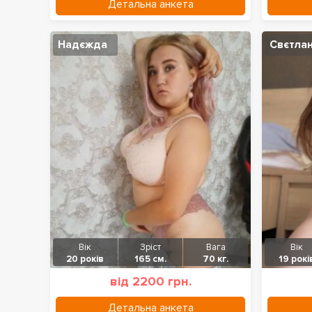
Детальна анкета
Надєжда
Свєтла
Вік
Зріст
Вага
Вік
20 років
165 см.
70 кг.
19 рокі
від 2200 грн.
Детальна анкета