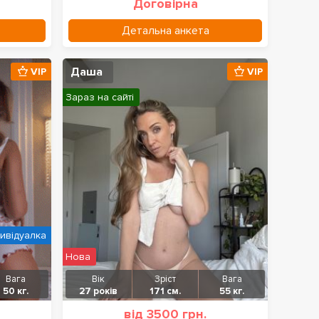
Договірна
Детальна анкета
Даша
VIP
VIP
Зараз на сайті
дивідуалка
Нова
Вага
Вік
Зріст
Вага
50 кг.
27 років
171 см.
55 кг.
від 3500 грн.