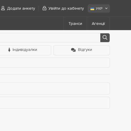
Додати анкету
Увійти до кабінету
УКР
Транси
Агенції
Індивідуалки
Відгуки