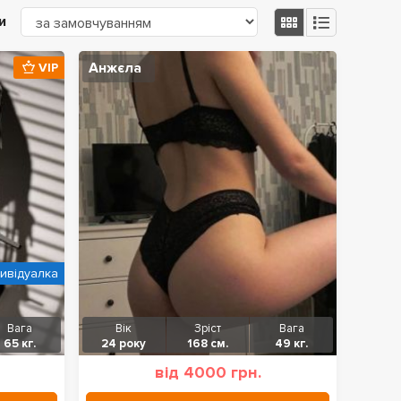
и
Анжєла
VIP
дивідуалка
Вага
Вік
Зріст
Вага
65 кг.
24 року
168 см.
49 кг.
від 4000 грн.