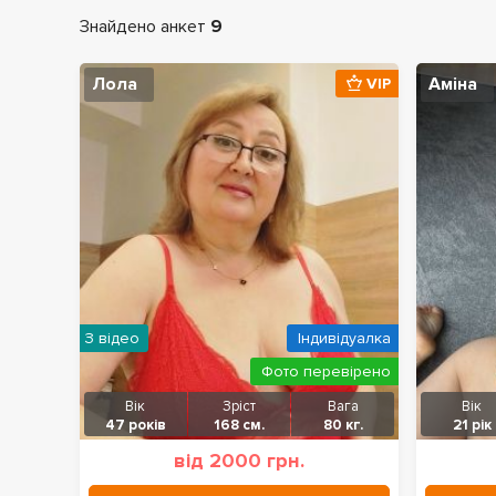
Знайдено анкет
9
Лола
Аміна
VIP
З відео
Індивідуалка
Фото перевірено
Вік
Зріст
Вага
Вік
47 років
168 см.
80 кг.
21 рік
від 2000 грн.