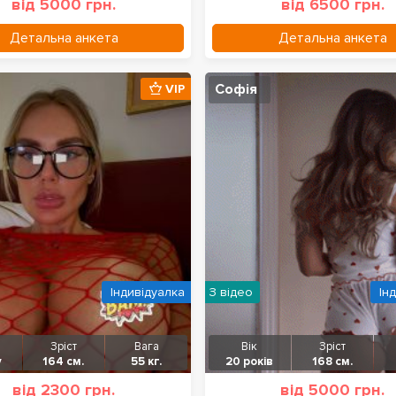
від 5000 грн.
від 6500 грн.
Детальна анкета
Детальна анкета
Софія
VIP
Індивідуалка
З відео
Ін
Зріст
Вага
Вік
Зріст
у
164 см.
55 кг.
20 років
168 см.
від 2300 грн.
від 5000 грн.