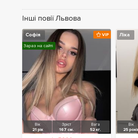
Інші повії Львова
Софія
Ліка
VIP
Зараз на сайті
Вік
Зріст
Вага
Вік
21 рік
167 см.
52 кг.
25 рокі