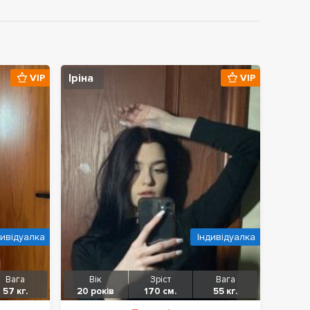
Іріна
VIP
VIP
дивідуалка
Індивідуалка
Вага
Вік
Зріст
Вага
57 кг.
20 років
170 см.
55 кг.