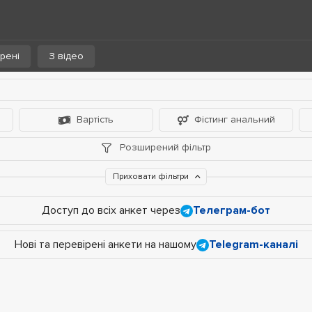
рені
З відео
Вартість
Фістинг анальний
Розширений фільтр
Приховати фільтри
Доступ до всіх анкет через
Телеграм-бот
Нові та перевірені анкети на нашому
Telegram-каналі