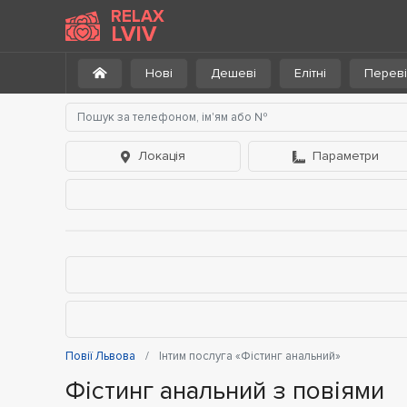
RELAX
LVIV
Нові
Дешеві
Елітні
Переві
Локація
Параметри
Повії Львова
Інтим послуга «Фістинг анальний»
Фістинг анальний з повіями