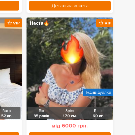
Детальна анкета
Настя🔥
VIP
VIP
Індивідуалка
Вага
Вік
Зріст
Вага
52 кг.
35 років
170 см.
60 кг.
від 6000 грн.