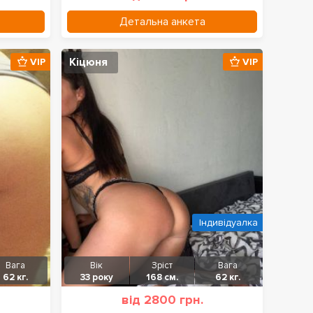
Детальна анкета
Кіцюня
VIP
VIP
Індивідуалка
Вага
Вік
Зріст
Вага
62 кг.
33 року
168 см.
62 кг.
від 2800 грн.