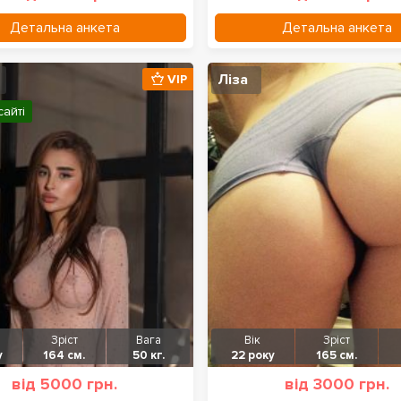
Детальна анкета
Детальна анкета
Ліза
VIP
сайті
Зріст
Вага
Вік
Зріст
у
164 см.
50 кг.
22 року
165 см.
від 5000 грн.
від 3000 грн.