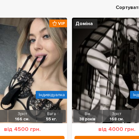
Сортуват
Доміна
VIP
Індивідуалка
Ін
Зріст
Вага
Вік
Зріст
166 см.
55 кг.
38 років
168 см.
від 4500 грн.
від 4000 грн.