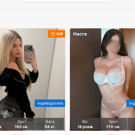
Настя
VIP
Індивідуалка
Ін
Зріст
Вага
Вік
Зріст
в
163 см.
54 кг.
18 років
170 см.