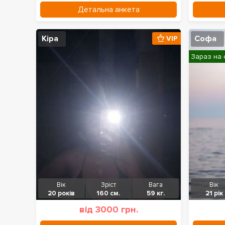
Детальна анкета
Кіра
Софа
VIP
Зараз на 
Вік
Зріст
Вага
Вік
20 років
160 см.
59 кг.
21 рік
від 3000 грн.