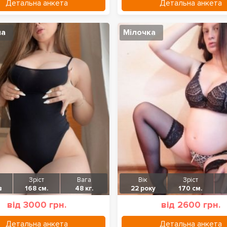
Детальна анкета
Детальна анкета
на
Мілочка
Зріст
Вага
Вік
Зріст
в
168 см.
48 кг.
22 року
170 см.
від 3000 грн.
від 2600 грн.
Детальна анкета
Детальна анкета