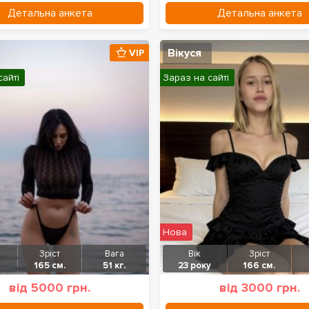
Детальна анкета
Детальна анкета
Вікуся
VIP
сайті
Зараз на сайті
Нова
Зріст
Вага
Вік
Зріст
165 см.
51 кг.
23 року
166 см.
від 5000 грн.
від 3000 грн.