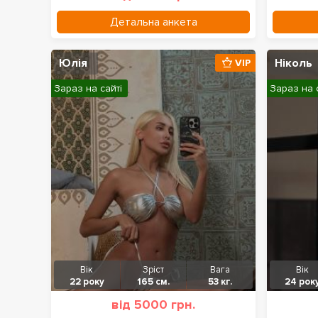
Детальна анкета
Юлія
Ніколь
VIP
Зараз на сайті
Зараз на 
Вік
Зріст
Вага
Вік
22 року
165 см.
53 кг.
24 рок
від 5000 грн.