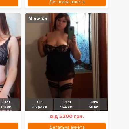
Детальна анкета
Мілочка
Вага
Вік
Зріст
Вага
60 кг.
36 років
164 см.
58 кг.
від 5200 грн.
Детальна анкета