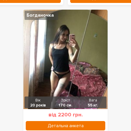
Богданочка
Вік
Зріст
Вага
20 років
170 см.
55 кг.
від 2200 грн.
Детальна анкета