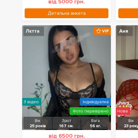
від 5000 грн.
Детальна анкета
Лєтта
Аня
VIP
З відео
Індивідуалка
Фото перевірено
Нова
Вік
Зріст
Вага
Вік
25 років
167 см.
56 кг.
23 рок
від 6500 грн.