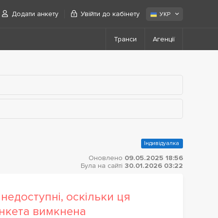
Додати анкету
Увійти до кабінету
УКР
Транси
Агенції
Індивідуалка
Оновлено
09.05.2025 18:56
Була на сайті
30.01.2026 03:22
недоступні, оскільки ця
нкета вимкнена