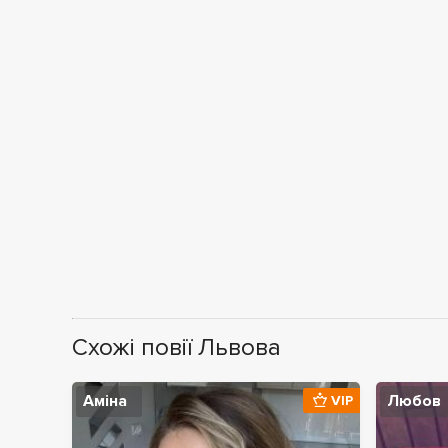
Схожі повії Львова
Аміна
Любов
VIP