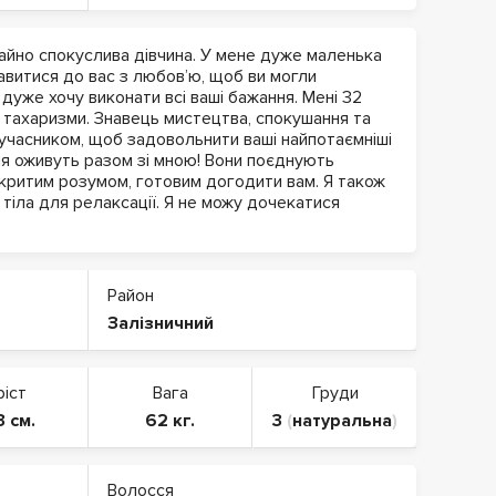
чайно спокуслива дівчина. У мене дуже маленька
тавитися до вас з любов’ю, щоб ви могли
 дуже хочу виконати всі ваші бажання. Мені 32
і тахаризми. Знавець мистецтва, спокушання та
вучасником, щоб задовольнити ваші найпотаємніші
ня оживуть разом зі мною! Вони поєднують
ідкритим розумом, готовим догодити вам. Я також
іла для релаксації. Я не можу дочекатися
Район
Залізничний
ріст
Вага
Груди
3 см.
62 кг.
3
(
натуральна
)
Волосся