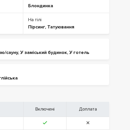
Блондинка
На тілі
Пірсинг
,
Татуювання
ню/сауну
,
У заміський будинок
,
У готель
глійська
Включені
Доплата