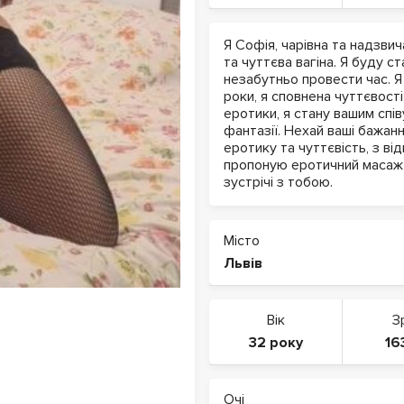
Я Софія, чарівна та надзви
та чуттєва вагіна. Я буду с
незабутньо провести час. Я
роки, я сповнена чуттєвост
еротики, я стану вашим спі
фантазії. Нехай ваші бажан
еротику та чуттєвість, з в
пропоную еротичний масаж т
зустрічі з тобою.
Місто
Львів
Вік
З
32 року
16
Очі