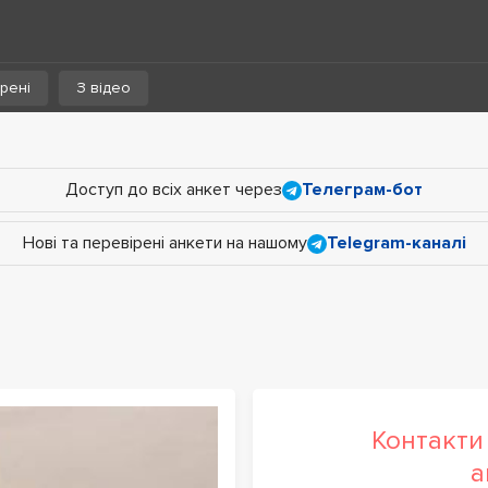
рені
З відео
Доступ до всіх анкет через
Телеграм-бот
Нові та перевірені анкети на нашому
Telegram-каналі
Контакти 
а