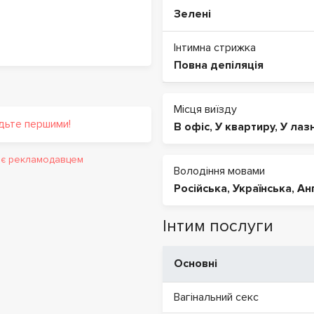
Зелені
Інтимна стрижка
Повна депіляція
Місця виїзду
удьте першими!
В офіс
,
У квартиру
,
У лаз
и є рекламодавцем
Володіння мовами
Російська
,
Українська
,
Ан
Інтим послуги
Основні
Вагінальний секс