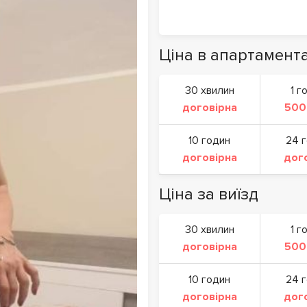
Ціна в апартамент
30 хвилин
1 г
договірна
500
10 годин
24 
договірна
дог
Ціна за виїзд
30 хвилин
1 г
договірна
500
10 годин
24 
договірна
дог