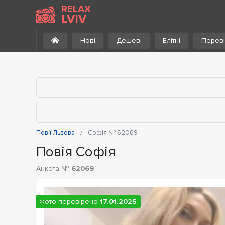
До каталогу
RELAX
LVIV
Нові
Дешеві
Елітні
Переві
Повії Львова
Софія № 62069
Повія Софія
Анкета №
62069
Фото перевірено
17.01.2025