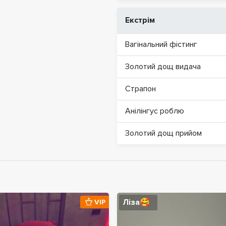
Екстрім
Вагінальний фістинг
Золотий дощ видача
Страпон
Анілінгус роблю
Золотий дощ прийом
Ліза🥰
VIP