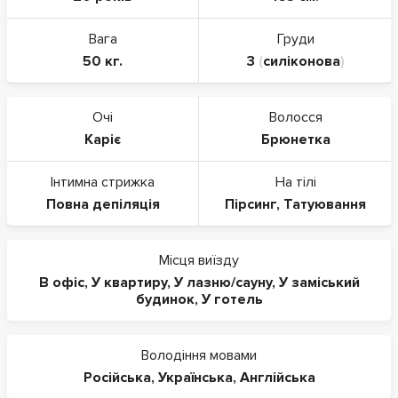
Вага
Груди
50 кг.
3
(
силіконова
)
Очі
Волосся
Каріє
Брюнетка
Інтимна стрижка
На тілі
Повна депіляція
Пірсинг
,
Татуювання
Місця виїзду
В офіс
,
У квартиру
,
У лазню/сауну
,
У заміський
будинок
,
У готель
Володіння мовами
Російська
,
Українська
,
Англійська