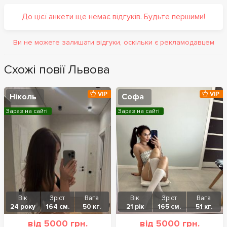
До цієї анкети ще немає відгуків. Будьте першими!
Ви не можете залишати відгуки, оскільки є рекламодавцем
Схожі повії Львова
VIP
VIP
Ніколь
Софа
Зараз на сайті
Зараз на сайті
Вік
Зріст
Вага
Вік
Зріст
Вага
24 року
164 см.
50 кг.
21 рік
165 см.
51 кг.
від 5000 грн.
від 5000 грн.