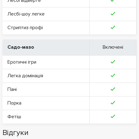
Лесбі відверте
Лесбі-шоу легке
Стриптиз профі
Садо-мазо
Включені
Еротичні ігри
Легка домінація
Пані
Порка
Фетіш
Відгуки