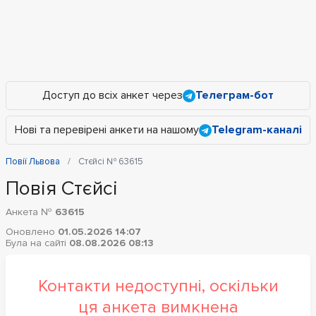
Доступ до всіх анкет через
Телеграм-бот
Нові та перевірені анкети на нашому
Telegram-каналі
Повії Львова
Стєйсі № 63615
Повія Стєйсі
Анкета №
63615
Оновлено
01.05.2026 14:07
Була на сайті
08.08.2026 08:13
Контакти недоступні, оскільки
ця анкета вимкнена