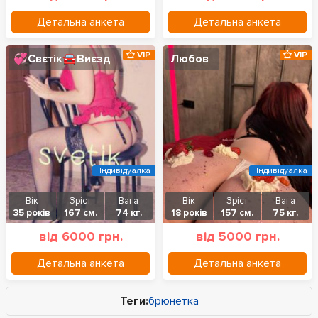
Детальна анкета
Детальна анкета
VIP
VIP
💞Свєтік🚘Виєзд
Любов
Індивідуалка
Індивідуалка
Вік
Зріст
Вага
Вік
Зріст
Вага
35 років
167 см.
74 кг.
18 років
157 см.
75 кг.
від 6000 грн.
від 5000 грн.
Детальна анкета
Детальна анкета
Теги:
брюнетка