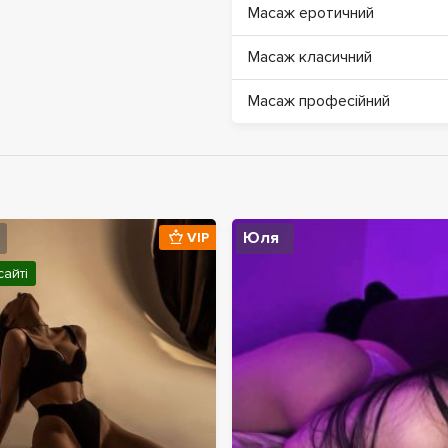
Масаж еротичний
Масаж класичний
Масаж професійний
Юля
VIP
сайті