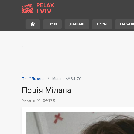
До каталогу
RELAX
LVIV
Нові
Дешеві
Елітні
Переві
Повії Львова
Мілана № 64170
Повія Мілана
Анкета №
64170