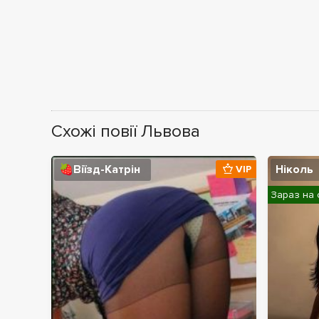
Схожі повії Львова
🍓Віїзд-Катрін
Ніколь
VIP
Зараз на 