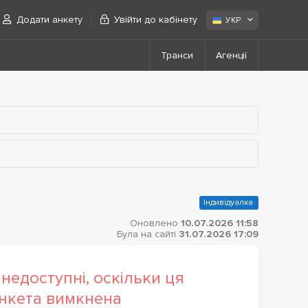
Додати анкету
Увійти до кабінету
УКР
Транси
Агенції
Індивідуалка
Оновлено
10.07.2026 11:58
Була на сайті
31.07.2026 17:09
недоступні, оскільки ця
нкета вимкнена