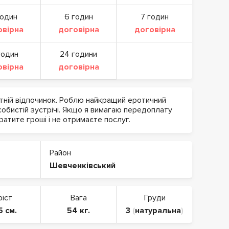
годин
6 годин
7 годин
овірна
договірна
договірна
годин
24 години
овірна
договірна
утній відпочинок. Роблю найкращий еротичний
собистій зустрічі. Якщо я вимагаю передоплату
тратите гроші і не отримаєте послуг.
Район
Шевченківський
ріст
Вага
Груди
5 см.
54 кг.
3
(
натуральна
)