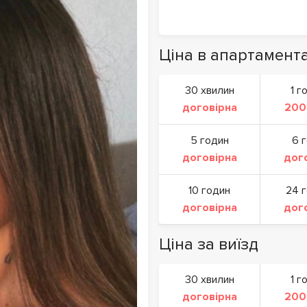
Ціна в апартамент
30 хвилин
1 г
договірна
200
5 годин
6 
договірна
дог
10 годин
24 
договірна
дог
Ціна за виїзд
30 хвилин
1 г
договірна
200