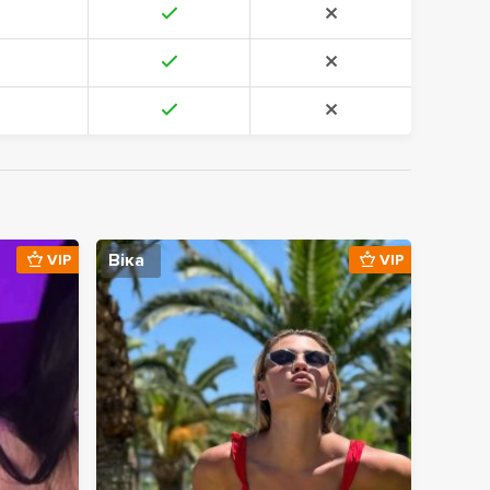
Віка
VIP
VIP