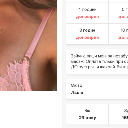
4 години
5 
договірна
дог
8 годин
10 
договірна
дог
Зайчик, пиши мені за незаб
масаж! Оплата тільки при о
ДО зустрічі, я шахрай. Ви в
Місто
Львів
Вік
З
23 року
16