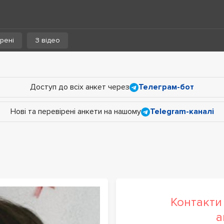
рені
З відео
Доступ до всіх анкет через
Телеграм-бот
Нові та перевірені анкети на нашому
Telegram-каналі
Контакти 
а