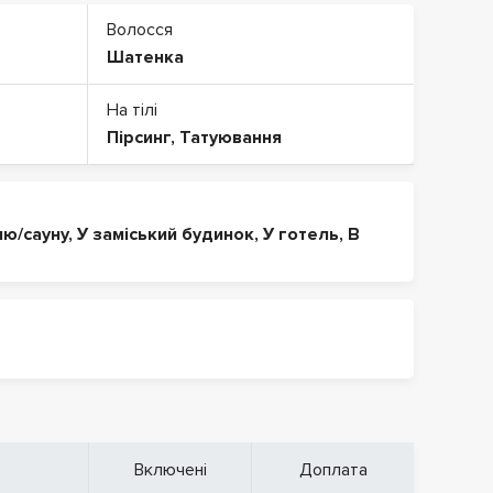
Волосся
Шатенка
На тілі
Пірсинг
,
Татуювання
ню/сауну
,
У заміський будинок
,
У готель
,
В
Включені
Доплата