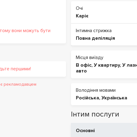
Очі
Каріє
 тому вони можуть бути
Інтимна стрижка
Повна депіляція
Місця виїзду
В офіс
,
У квартиру
,
У лаз
удьте першими!
авто
и є рекламодавцем
Володіння мовами
Російська
,
Українська
Інтим послуги
Основні