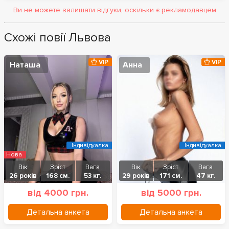
Ви не можете залишати відгуки, оскільки є рекламодавцем
Схожі повії Львова
VIP
VIP
Наташа
Анна
Індивідуалка
Індивідуалка
Нова
Вік
Зріст
Вага
Вік
Зріст
Вага
26 років
168 см.
53 кг.
29 років
171 см.
47 кг.
від 4000 грн.
від 5000 грн.
Детальна анкета
Детальна анкета