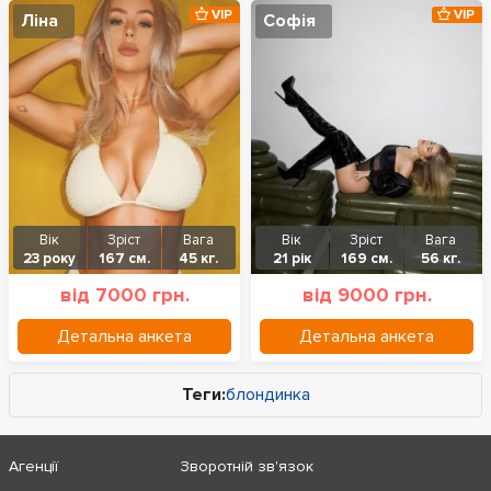
VIP
VIP
Ліна
Софія
Вік
Зріст
Вага
Вік
Зріст
Вага
23 року
167 см.
45 кг.
21 рік
169 см.
56 кг.
від 7000 грн.
від 9000 грн.
Детальна анкета
Детальна анкета
Теги:
блондинка
Агенції
Зворотній зв'язок