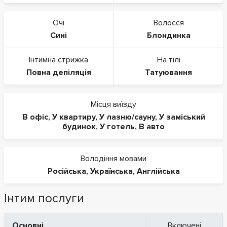
Очі
Волосся
Сині
Блондинка
Інтимна стрижка
На тілі
Повна депіляція
Татуювання
Місця виїзду
В офіс
,
У квартиру
,
У лазню/сауну
,
У заміський
будинок
,
У готель
,
В авто
Володіння мовами
Російська
,
Українська
,
Англійська
Інтим послуги
Основні
Включені