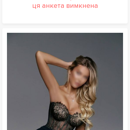
ця анкета вимкнена