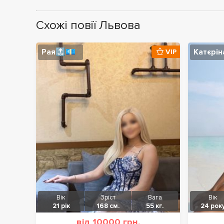
Схожі повії Львова
Рая🔝💶
Катєрін
VIP
Вік
Зріст
Вага
Вік
21 рік
168 см.
55 кг.
24 рок
від 10000 грн.