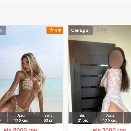
а
Сандра
VIP
Зріст
Вага
Вік
Зріст
у
170 см.
53 кг.
21 рік
170 см.
від 8000 грн.
від 3000 грн.