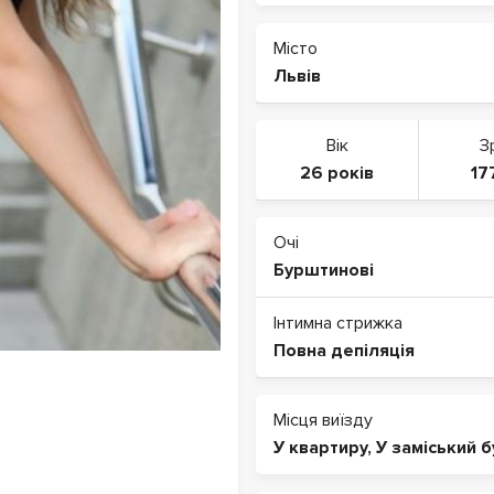
Місто
Львів
Вік
З
26 років
17
Очі
Бурштинові
Інтимна стрижка
Повна депіляція
Місця виїзду
У квартиру
,
У заміський 