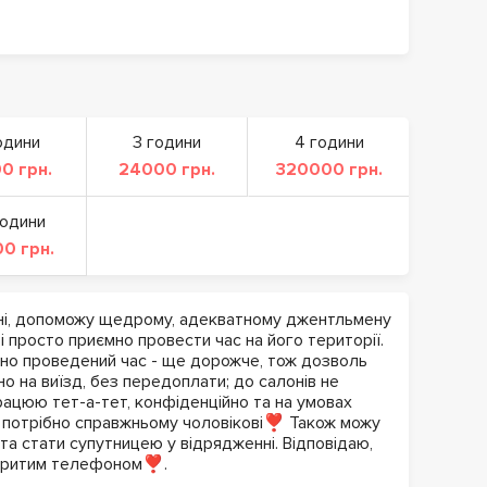
одини
3 години
4 години
0 грн.
24000 грн.
320000 грн.
години
0 грн.
ні, допоможу щедрому, адекватному джентльмену
і просто приємно провести час на його території.
мно проведений час - ще дорожче, тож дозволь
чно на виїзд, без передоплати; до салонів не
рацюю тет-а-тет, конфіденційно та на умовах
о потрібно справжньому чоловікові❣️ Також можу
 та стати супутницею у відрядженні. Відповідаю,
дкритим телефоном❣️.