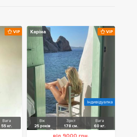
Каріна
VIP
VIP
Індивідуалка
Вага
Вік
Зріст
Вага
55 кг.
25 років
178 см.
60 кг.
від 9000 грн.