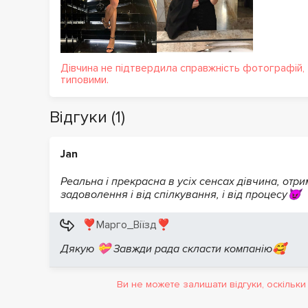
Дівчина не підтвердила справжність фотографій,
типовими.
Відгуки (1)
Jan
Реальна і прекрасна в усіх сенсах дівчина, отр
задоволення і від спілкування, і від процесу😈
❣️Марго_Віїзд❣️
Дякую 💝 Завжди рада скласти компанію🥰
Ви не можете залишати відгуки, оскільк