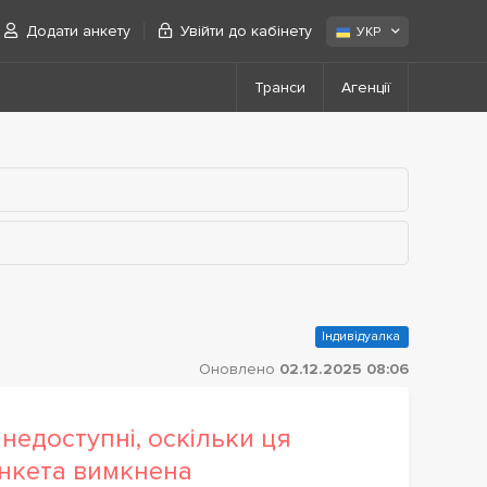
Додати анкету
Увійти до кабінету
УКР
Транси
Агенції
Індивідуалка
Оновлено
02.12.2025 08:06
недоступні, оскільки ця
нкета вимкнена