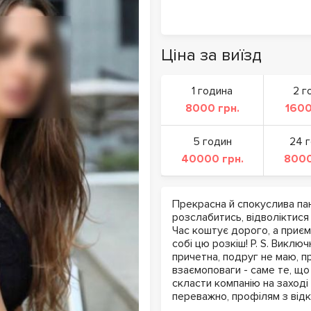
Ціна за виїзд
1 година
2 г
8000 грн.
1600
5 годин
24 
40000 грн.
8000
Прекрасна й спокуслива па
розслабитись, відволіктися 
Час коштує дорого, а приє
собі цю розкіш! P. S. Виклю
причетна, подруг не маю, п
взаємоповаги - саме те, щ
скласти компанію на заході
переважно, профілям з ві