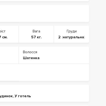
ріст
Вага
Груди
7 см.
57 кг.
2
(
натуральна
)
Волосся
Шатенка
будинок
,
У готель