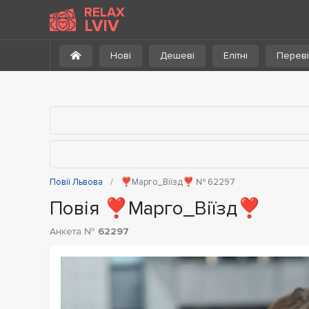
До каталогу
RELAX
LVIV
Нові
Дешеві
Елітні
Переві
Повії Львова
❣️Марго_Віїзд❣️ № 62297
Повія ❣️Марго_Віїзд❣️
Анкета №
62297