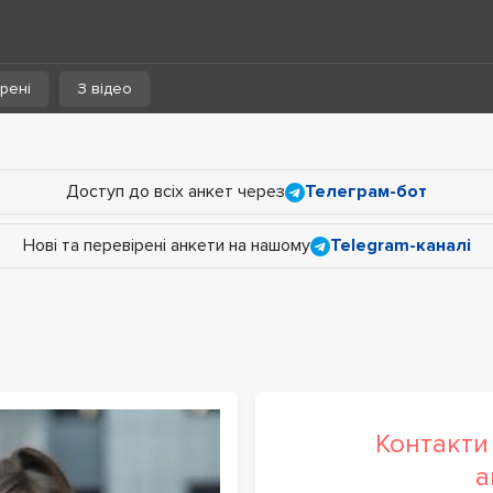
рені
З відео
Доступ до всіх анкет через
Телеграм-бот
Нові та перевірені анкети на нашому
Telegram-каналі
Контакти 
а