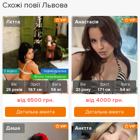
Схожі повії Львова
VIP
VIP
Лєтта
Анастасія
З відео
Індивідуалка
Фото перевірено
Вік
Зріст
Вага
Вік
Зріст
Вага
25 років
167 см.
56 кг.
23 року
171 см.
54 кг.
від 6500 грн.
від 4000 грн.
Детальна анкета
Детальна анкета
VIP
VIP
Даша
Анєтта