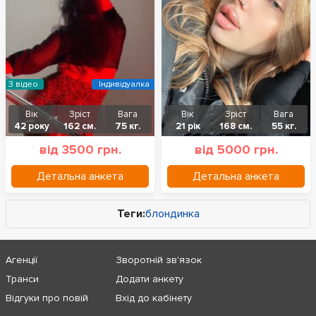
З відео
Індивідуалка
Вік
Зріст
Вага
Вік
Зріст
Вага
42 року
162 см.
75 кг.
21 рік
168 см.
55 кг.
від 3500 грн.
від 5000 грн.
Детальна анкета
Детальна анкета
Теги:
блондинка
Агенції
Зворотній зв'язок
Транси
Додати анкету
Відгуки про повій
Вхід до кабінету