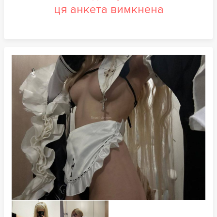
ця анкета вимкнена