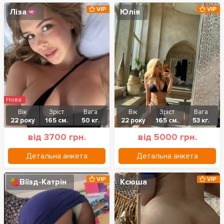
VIP
VIP
Ліза🫦
Юлія
Нова
Вік
Зріст
Вага
Вік
Зріст
Вага
22 року
165 см.
50 кг.
22 року
165 см.
53 кг.
від 3700 грн.
від 5000 грн.
Детальна анкета
Детальна анкета
VIP
VIP
🍓Віїзд-Катрін
Ксюша