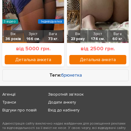
З відео
Індивідуалка
Вік
Зріст
Вага
Вік
Зріст
Вага
36 років
166 см.
73 кг.
23 року
174 см.
60 кг.
від 5000 грн.
від 2500 грн.
Детальна анкета
Детальна анкета
Теги:
брюнетка
Агенції
Зворотній зв'язок
Транси
Додати анкету
Відгуки про повій
Вхід до кабінету
Адміністрація сайту виключно надає майданчик для розміщення реклами
та відповідальності за її вміст не несе. У свою чергу, всі відвідувачі сайту