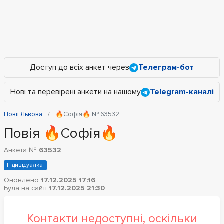
Доступ до всіх анкет через
Телеграм-бот
Нові та перевірені анкети на нашому
Telegram-каналі
Повії Львова
🔥Софія🔥 № 63532
Повія 🔥Софія🔥
Анкета №
63532
Індивідуалка
Оновлено
17.12.2025 17:16
Була на сайті
17.12.2025 21:30
Контакти недоступні, оскільки