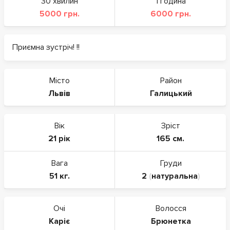
30 хвилин
1 година
5000 грн.
6000 грн.
Приємна зустріч! !!
Місто
Район
Львів
Галицький
Вік
Зріст
21 рік
165 см.
Вага
Груди
51 кг.
2
(
натуральна
)
Очі
Волосся
Каріє
Брюнетка