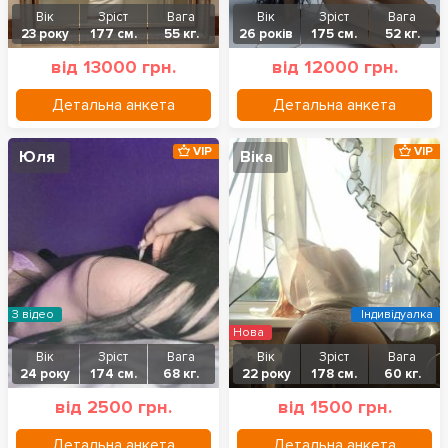
Вік
Зріст
Вага
Вік
Зріст
Вага
23 року
177 см.
55 кг.
26 років
175 см.
52 кг.
від 13000 грн.
від 12000 грн.
Детальна анкета
Детальна анкета
VIP
VIP
Юля
Віка
З відео
Індивідуалка
Нова
Вік
Зріст
Вага
Вік
Зріст
Вага
24 року
174 см.
68 кг.
22 року
178 см.
60 кг.
від 2500 грн.
від 1500 грн.
Детальна анкета
Детальна анкета