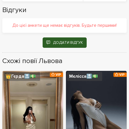
Відгуки
До цієї анкети ще немає відгуків. Будьте першими!
ДОДАТИ ВІДГУК
Схожі повії Львова
VIP
VIP
👑Гєрда🔝💵
Мєлісса🔝💵