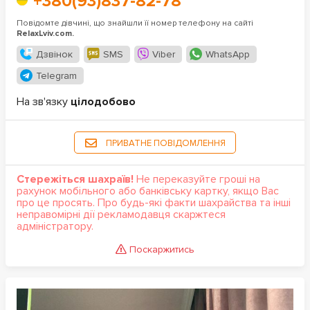
+380(93)837-82-78
Повідомте дівчині, що знайшли її номер телефону на сайті
RelaxLviv.com.
Дзвінок
SMS
Viber
WhatsApp
Telegram
На зв'язку
цілодобово
ПРИВАТНЕ ПОВІДОМЛЕННЯ
Стережіться шахраїв!
Не переказуйте гроші на
рахунок мобільного або банківську картку, якщо Вас
про це просять. Про будь-які факти шахрайства та інші
неправомірні дії рекламодавця скаржтеся
адміністратору.
Поскаржитись