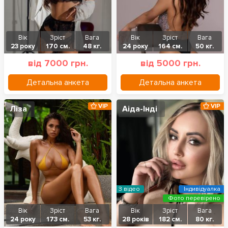
Вік
Зріст
Вага
Вік
Зріст
Вага
23 року
170 см.
48 кг.
24 року
164 см.
50 кг.
від 7000 грн.
від 5000 грн.
Детальна анкета
Детальна анкета
VIP
VIP
Ліза
Аіда-Інді
З відео
Індивідуалка
Фото перевірено
Вік
Зріст
Вага
Вік
Зріст
Вага
24 року
173 см.
53 кг.
28 років
182 см.
80 кг.