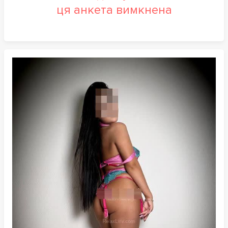
ця анкета вимкнена