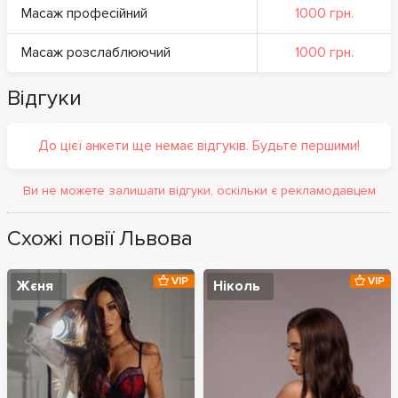
Масаж професійний
1000 грн.
Масаж розслаблюючий
1000 грн.
Відгуки
До цієї анкети ще немає відгуків. Будьте першими!
Ви не можете залишати відгуки, оскільки є рекламодавцем
Схожі повії Львова
VIP
VIP
Жєня
Ніколь