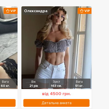
Олєксандра
VIP
VIP
Вага
Вік
Зріст
Вага
60 кг.
21 рік
163 см.
51 кг.
від 4500 грн.
Детальна анкета