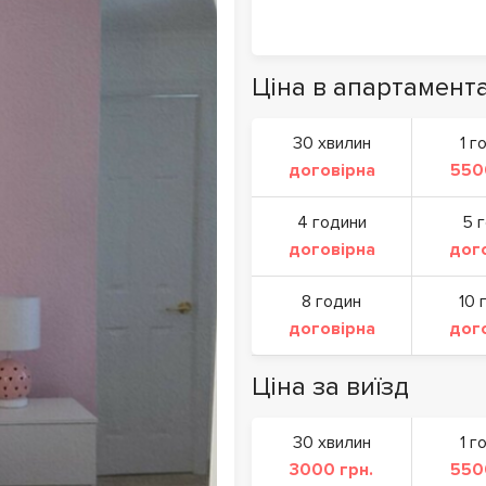
Ціна в апартамент
30 хвилин
1 г
договірна
550
4 години
5 
договірна
дог
8 годин
10 
договірна
дог
Ціна за виїзд
30 хвилин
1 г
3000 грн.
550