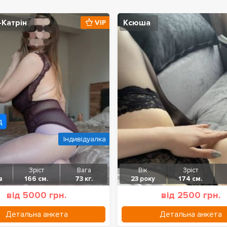
-Катрін
Ксюша
VIP
Індивідуалка
Зріст
Вага
Вік
Зріст
в
166 см.
73 кг.
23 року
174 см.
від 5000 грн.
від 2500 грн.
Детальна анкета
Детальна анкета