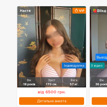
Настя
🍓Віїзд
VIP
Індивідуалка
З відео
Вік
Зріст
Вага
Вік
18 років
170 см.
57 кг.
36 рокі
від 6500 грн.
Детальна анкета