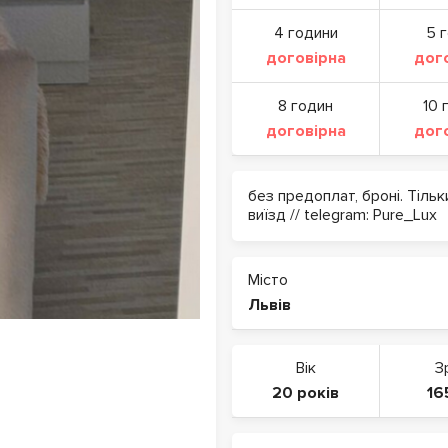
4 години
5 
договірна
дог
8 годин
10 
договірна
дог
без предоплат, броні. Тільки
виїзд // telegram: Purе_Lux
Місто
Львів
Вік
З
20 років
16