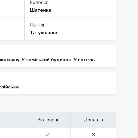
Волосся
Шатенка
На тілі
Татуювання
ню/сауну
,
У заміський будинок
,
У готель
глійська
Включені
Доплата