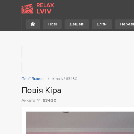
До каталогу
RELAX
LVIV
Нові
Дешеві
Елітні
Переві
Повії Львова
Кіра № 63430
Повія Кіра
Анкета №
63430