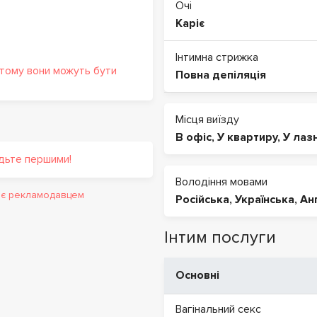
Очі
Каріє
Інтимна стрижка
 тому вони можуть бути
Повна депіляція
Місця виїзду
В офіс
,
У квартиру
,
У лаз
удьте першими!
Володіння мовами
и є рекламодавцем
Російська
,
Українська
,
Ан
Інтим послуги
Основні
Вагінальний секс