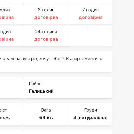
годин
6 годин
7 годин
овірна
договірна
договірна
годин
24 години
овірна
договірна
 реальна зустріч, хочу тебе! !! Є апартаменти, є
Район
Галицький
ріст
Вага
Груди
5 см.
64 кг.
3
(
натуральна
)