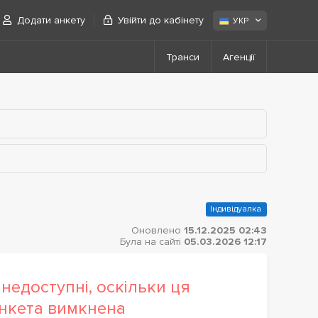
Додати анкету
Увійти до кабінету
УКР
Транси
Агенції
Індивідуалка
Оновлено
15.12.2025 02:43
Була на сайті
05.03.2026 12:17
недоступні, оскільки ця
нкета вимкнена