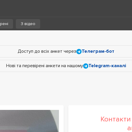
рені
З відео
Доступ до всіх анкет через
Телеграм-бот
Нові та перевірені анкети на нашому
Telegram-каналі
Контакти 
а