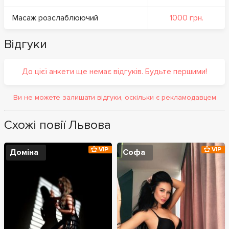
Масаж розслаблюючий
1000 грн.
Відгуки
До цієї анкети ще немає відгуків. Будьте першими!
Ви не можете залишати відгуки, оскільки є рекламодавцем
Схожі повії Львова
VIP
VIP
Доміна
Софа