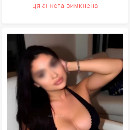
ця анкета вимкнена