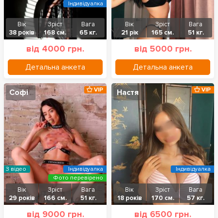
Індивідуалка
Вік
Зріст
Вага
Вік
Зріст
Вага
38 років
168 см.
65 кг.
21 рік
165 см.
51 кг.
від 4000 грн.
від 5000 грн.
Детальна анкета
Детальна анкета
VIP
VIP
Софі
Настя
З відео
Індивідуалка
Індивідуалка
Фото перевірено
Вік
Зріст
Вага
Вік
Зріст
Вага
29 років
166 см.
51 кг.
18 років
170 см.
57 кг.
від 9000 грн.
від 6500 грн.