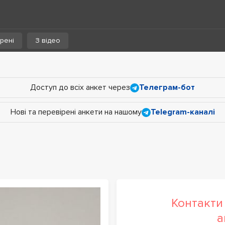
рені
З відео
Доступ до всіх анкет через
Телеграм-бот
Нові та перевірені анкети на нашому
Telegram-каналі
Контакти 
а