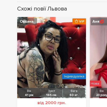
Схожі повії Львова
Оксана
Аня💋
VIP
Індивідуалка
Нова
Вік
Зріст
Вага
Вік
41 рік
165 см.
60 кг.
23 рок
від 2000 грн.