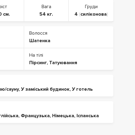
ріст
Вага
Груди
0 см.
54 кг.
4
(
силіконова
)
Волосся
Шатенка
На тілі
Пірсинг
,
Татуювання
ню/сауну
,
У заміський будинок
,
У готель
глійська
,
Французька
,
Німецька
,
Іспанська