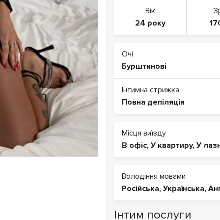
Вік
З
24 року
17
Очі
Бурштинові
Інтимна стрижка
Повна депіляція
Місця виїзду
В офіс
,
У квартиру
,
У лаз
Володіння мовами
Російська
,
Українська
,
Ан
Інтим послуги