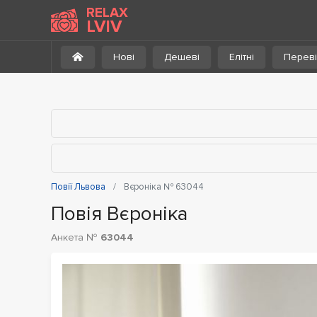
До каталогу
RELAX
LVIV
Нові
Дешеві
Елітні
Переві
Повії Львова
Вєроніка № 63044
Повія Вєроніка
Анкета №
63044