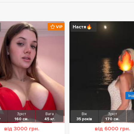
Настя🔥
VIP
Ін
Зріст
Вага
Вік
Зріст
у
160 см.
45 кг.
35 років
170 см.
від 3000 грн.
від 6000 грн.