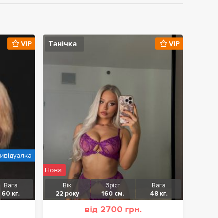
Танічка
VIP
VIP
дивідуалка
Нова
Вага
Вік
Зріст
Вага
60 кг.
22 року
160 см.
48 кг.
від 2700 грн.