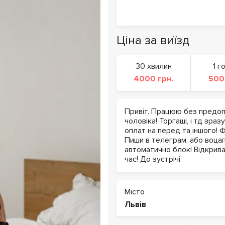
Ціна за виїзд
30 хвилин
1 г
4000 грн.
500
Привіт. Працюю без предопл
чоловіка! Торгаші, і тд зраз
оплат на перед та іншого! 
Пиши в телеграм, або воцап
автоматично блок! Відкривай
час! До зустрічі
Місто
Львів