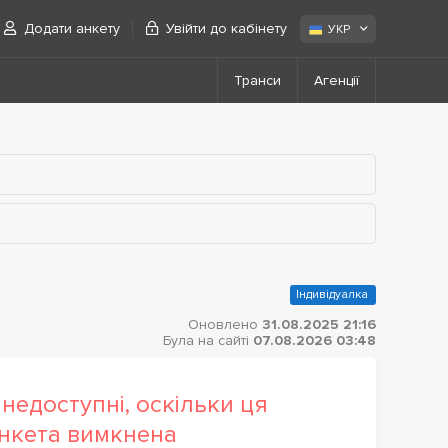
Додати анкету
Увійти до кабінету
УКР
Транси
Агенції
Індивідуалка
Оновлено
31.08.2025 21:16
Була на сайті
07.08.2026 03:48
недоступні, оскільки ця
нкета вимкнена