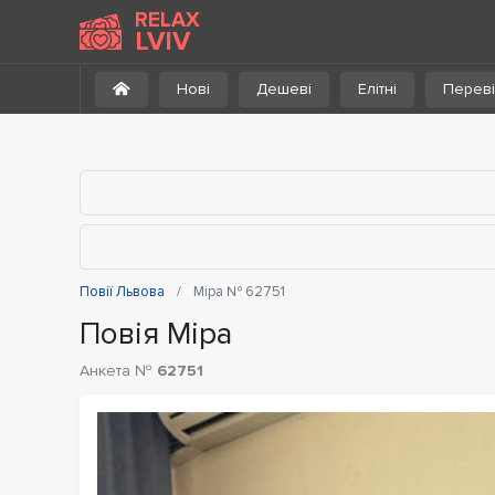
До каталогу
RELAX
LVIV
Нові
Дешеві
Елітні
Переві
Повії Львова
Міра № 62751
Повія Міра
Анкета №
62751