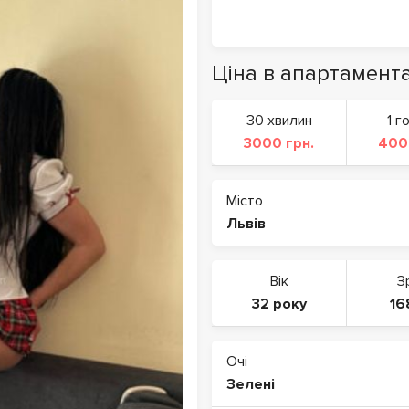
Ціна в апартамент
30 хвилин
1 г
3000 грн.
400
Місто
Львів
Вік
З
32 року
16
Очі
Зелені