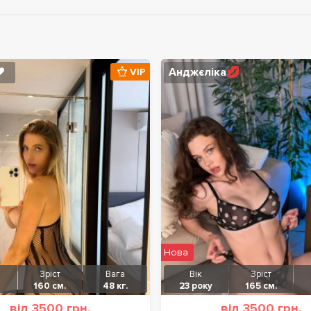
️
Анджєліка💋
VIP
Нова
Зріст
Вага
Вік
Зріст
160 см.
48 кг.
23 року
165 см.
від 3500 грн.
від 3500 грн.