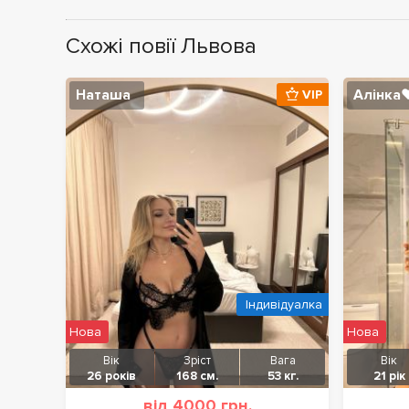
Схожі повії Львова
Наташа
Алінка❤
VIP
Індивідуалка
Нова
Нова
Вік
Зріст
Вага
Вік
26 років
168 см.
53 кг.
21 рік
від 4000 грн.