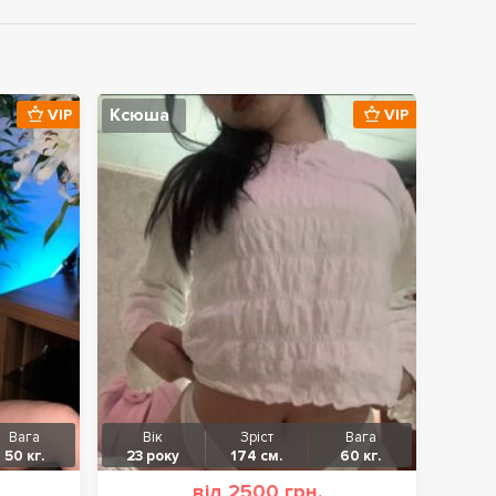
Ксюша
VIP
VIP
Вага
Вік
Зріст
Вага
50 кг.
23 року
174 см.
60 кг.
від 2500 грн.