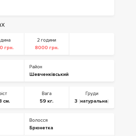
ах
одина
2 години
0 грн.
8000 грн.
Район
Шевченківський
ріст
Вага
Груди
8 см.
59 кг.
3
(
натуральна
)
Волосся
Брюнетка