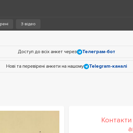
рені
З відео
Доступ до всіх анкет через
Телеграм-бот
Нові та перевірені анкети на нашому
Telegram-каналі
Контакти 
а