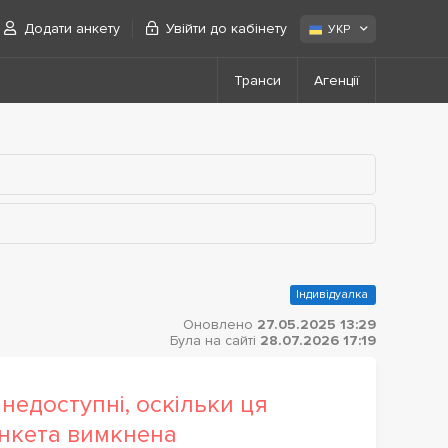
Додати анкету
Увійти до кабінету
УКР
Транси
Агенції
Індивідуалка
Оновлено
27.05.2025 13:29
Була на сайті
28.07.2026 17:19
недоступні, оскільки ця
нкета вимкнена