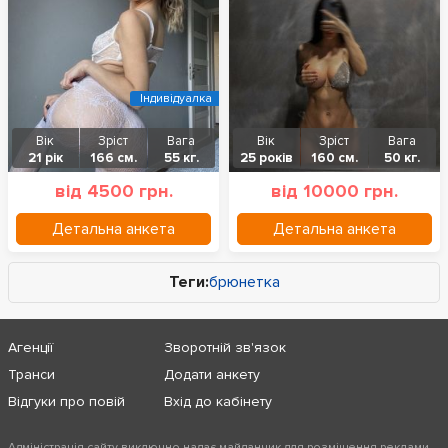
Індивідуалка
Вік
Зріст
Вага
Вік
Зріст
Вага
21 рік
166 см.
55 кг.
25 років
160 см.
50 кг.
від 4500 грн.
від 10000 грн.
Детальна анкета
Детальна анкета
Теги:
брюнетка
Агенції
Зворотній зв'язок
Транси
Додати анкету
Відгуки про повій
Вхід до кабінету
Адміністрація сайту виключно надає майданчик для розміщення реклами