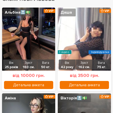
VIP
VIP
Альбіна🔝💵
Даша
З відео
Індивідуалка
Вік
Зріст
Вага
Вік
Зріст
Вага
25 років
160 см.
50 кг.
42 року
162 см.
75 кг.
від 10000 грн.
від 3500 грн.
Детальна анкета
Детальна анкета
VIP
VIP
Аміна
Вікторія🔝💵