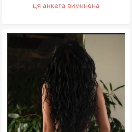
ця анкета вимкнена