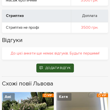
Масаж еротичний
3500 грн.
Стриптиз
Доплата
Стриптиз не профі
3500 грн.
Відгуки
До цієї анкети ще немає відгуків. Будьте першими!
ДОДАТИ ВІДГУК
Схожі повії Львова
VIP
VIP
Амі
Катя