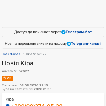
Доступ до всіх анкет через
Телеграм-бот
Нові та перевірені анкети на нашому
Telegram-каналі
Повії Львова
Кіра № 62627
Повія Кіра
Анкета №
62627
VIP
Оновлено
08.08.2026 22:16
Була на сайті
09.08.2026 01:35
Кіра