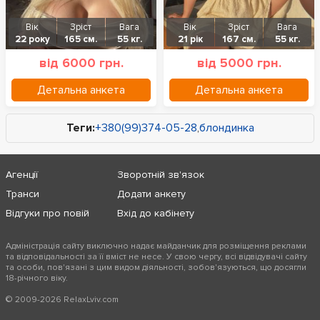
Вік
Зріст
Вага
Вік
Зріст
Вага
22 року
165 см.
55 кг.
21 рік
167 см.
55 кг.
від 6000 грн.
від 5000 грн.
Детальна анкета
Детальна анкета
Теги:
+380(99)374-05-28
,
блондинка
Агенції
Зворотній зв'язок
Транси
Додати анкету
Відгуки про повій
Вхід до кабінету
Адміністрація сайту виключно надає майданчик для розміщення реклами
та відповідальності за її вміст не несе. У свою чергу, всі відвідувачі сайту
та особи, пов'язані з цим видом діяльності, зобов'язуються, що досягли
18-річного віку.
+380(99)374-05-28
© 2009-2026 RelaxLviv.com