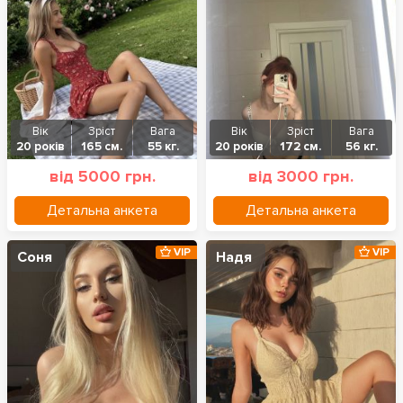
Вік
Зріст
Вага
Вік
Зріст
Вага
20 років
165 см.
55 кг.
20 років
172 см.
56 кг.
від 5000 грн.
від 3000 грн.
Детальна анкета
Детальна анкета
VIP
VIP
Соня
Надя