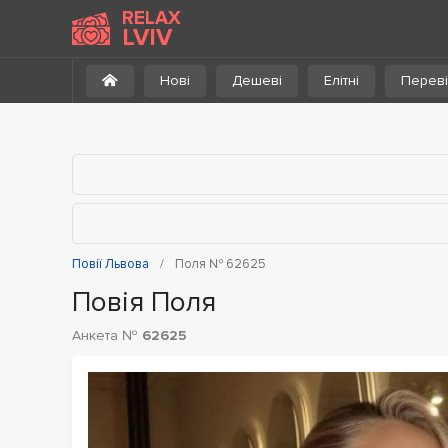
До каталогу
RELAX
LVIV
Нові
Дешеві
Елітні
Переві
Повії Львова
Поля № 62625
Повія Поля
Анкета №
62625