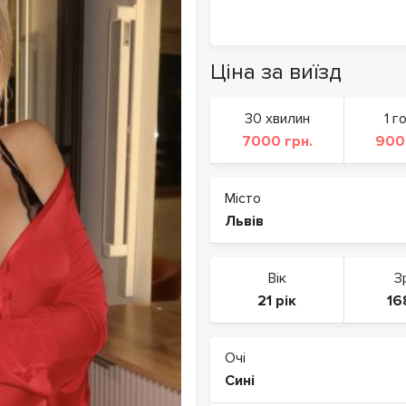
Ціна за виїзд
30 хвилин
1 г
7000 грн.
900
Місто
Львів
Вік
З
21 рік
16
Очі
Сині