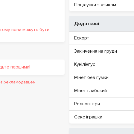
Поцілунки з язиком
Додаткові
 тому вони можуть бути
Ескорт
Закінчення на груди
Кунілінгус
удьте першими!
Мінет без гумки
и є рекламодавцем
Мінет глибокий
Рольові ігри
Секс іграшки