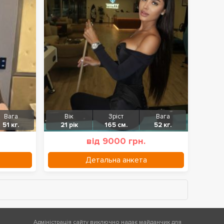
Вага
Вік
Зріст
Вага
51 кг.
21 рік
165 см.
52 кг.
від 9000 грн.
Детальна анкета
Адміністрація сайту виключно надає майданчик для