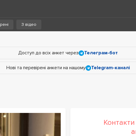
рені
З відео
Доступ до всіх анкет через
Телеграм-бот
Нові та перевірені анкети на нашому
Telegram-каналі
Контакти 
а