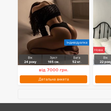
Індивідуалка
Нова
Вік
Зріст
Вага
Вік
24 року
165 см.
52 кг.
22 рок
від 7000 грн.
Детальна анкета