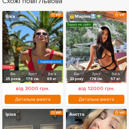
Схожі повії Львова
VIP
VIP
Віка
👑Маріна🔝💵
Зараз на сайті
Індивідуалка
Нова
Вік
Зріст
Вага
Вік
Зріст
Вага
25 років
176 см.
65 кг.
23 року
178 см.
57 кг.
від 3000 грн.
від 12000 грн.
Детальна анкета
Детальна анкета
VIP
VIP
Іріна
Анєтта