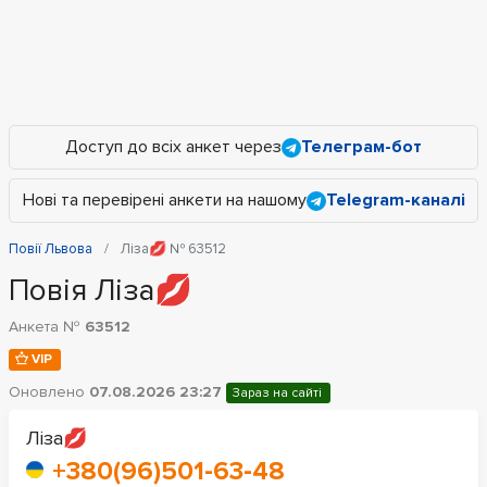
Доступ до всіх анкет через
Телеграм-бот
Нові та перевірені анкети на нашому
Telegram-каналі
Повії Львова
Ліза💋 № 63512
Повія Ліза💋
Анкета №
63512
VIP
Оновлено
07.08.2026 23:27
Зараз на сайті
Ліза💋
+380(96)501-63-48