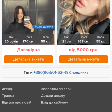
Індивідуалка
Вік
Зріст
Вага
Вік
Зріст
Вага
20 років
170 см.
55 кг.
21 рік
168 см.
55 кг.
Договірна
від 5000 грн.
Детальна анкета
Детальна анкета
Теги:
+380(96)501-63-48
,
блондинка
Агенції
Зворотній зв'язок
Транси
Додати анкету
Відгуки про повій
Вхід до кабінету