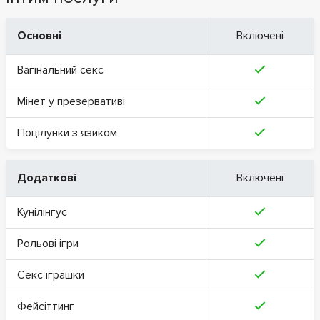
Основні
Включені
Вагінальний секс
Мінет у презервативі
Поцілунки з язиком
Додаткові
Включені
Кунілінгус
Рольові ігри
Секс іграшки
Фейсіттинг