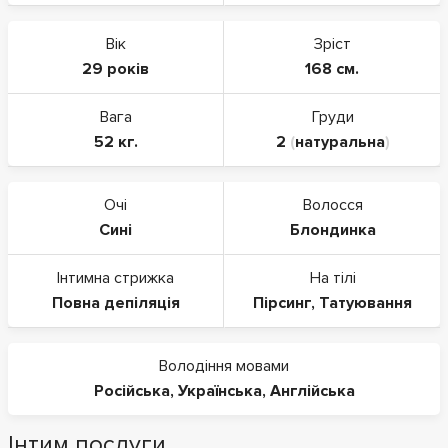
Вік
Зріст
29 років
168 см.
Вага
Груди
52 кг.
2
(
натуральна
)
Очі
Волосся
Сині
Блондинка
Інтимна стрижка
На тілі
Повна депіляція
Пірсинг
,
Татуювання
Володіння мовами
Російська
,
Українська
,
Англійська
Інтим послуги