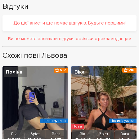
Відгуки
До цієї анкети ще немає відгуків. Будьте першими!
Ви не можете залишати відгуки, оскільки є рекламодавцем
Схожі повії Львова
VIP
VIP
Поліна
Віка
Індивідуалка
Індивідуалка
Нова
Вік
Зріст
Вага
Вік
Зріст
Вага