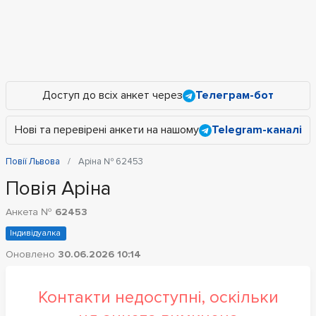
Доступ до всіх анкет через
Телеграм-бот
Нові та перевірені анкети на нашому
Telegram-каналі
Повії Львова
Аріна № 62453
Повія Аріна
Анкета №
62453
Індивідуалка
Оновлено
30.06.2026 10:14
Контакти недоступні, оскільки