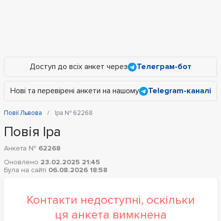
Доступ до всіх анкет через
Телеграм-бот
Нові та перевірені анкети на нашому
Telegram-каналі
Повії Львова
Іра № 62268
Повія Іра
Анкета №
62268
Оновлено
23.02.2025 21:45
Була на сайті
06.08.2026 18:58
Контакти недоступні, оскільки
ця анкета вимкнена