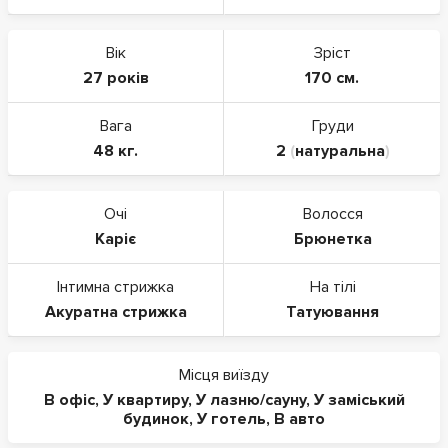
Вік
Зріст
27 років
170 см.
Вага
Груди
48 кг.
2
(
натуральна
)
Очі
Волосся
Каріє
Брюнетка
Інтимна стрижка
На тілі
Акуратна стрижка
Татуювання
Місця виїзду
В офіс
,
У квартиру
,
У лазню/сауну
,
У заміський
будинок
,
У готель
,
В авто