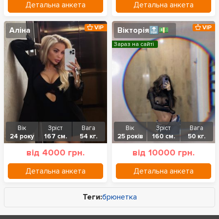
Детальна анкета
Детальна анкета
VIP
VIP
Аліна
Вікторія🔝💵
Зараз на сайті
Вік
Зріст
Вага
Вік
Зріст
Вага
24 року
167 см.
54 кг.
25 років
160 см.
50 кг.
від 4000 грн.
від 10000 грн.
Детальна анкета
Детальна анкета
Теги:
брюнетка