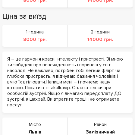
8000 грн.
14000 грн.
Ціна за виїзд
1 година
2 години
8000 грн.
14000 грн.
Я – це гармонія краси, інтелекту і пристрасті. Зі мною
ти забудеш про повсякденність і поринеш у світ
насолод. Не важливо, потрібен тобі легкий флірт чи
глибока пристрасть, я відчуваю бажання чоловіків і
вмію їх втілювати.Напиши мені – і почнемо нашу
історію. Писати в тг akulkavip. Оплата тільки при
особистій зустрічі. Якщо я вимагаю передоплату ДО
зустрічі, я шахрай. Ви втратите гроші і не отримаєте
послуг.
Місто
Район
Львів
Залізничний