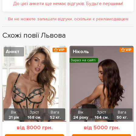
До цієї анкети ще немає відгуків. Будьте першими!
Ви не можете залишати відгуки, оскільки є рекламодавцем
Схожі повії Львова
VIP
VIP
Аннєт
Ніколь
Зараз на сайті
Вік
Зріст
Вага
Вік
Зріст
Вага
21 рік
168 см.
52 кг.
24 року
164 см.
50 кг.
від 8000 грн.
від 5000 грн.