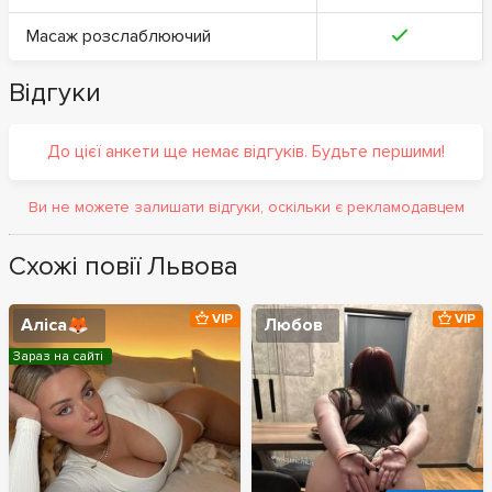
Масаж розслаблюючий
Відгуки
До цієї анкети ще немає відгуків. Будьте першими!
Ви не можете залишати відгуки, оскільки є рекламодавцем
Схожі повії Львова
VIP
VIP
Аліса🦊
Любов
Зараз на сайті