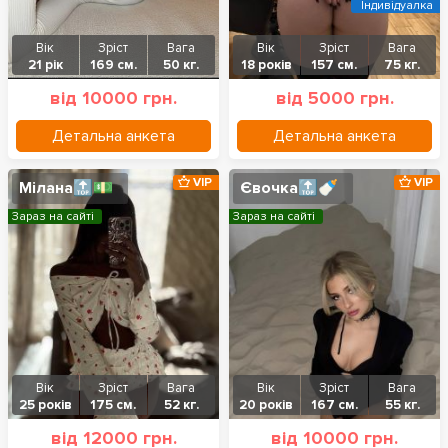
Індивідуалка
Вік
Зріст
Вага
Вік
Зріст
Вага
21 рік
169 см.
50 кг.
18 років
157 см.
75 кг.
від 10000 грн.
від 5000 грн.
Детальна анкета
Детальна анкета
VIP
VIP
Мілана🔝💵
Євочка🔝🍼
Зараз на сайті
Зараз на сайті
Вік
Зріст
Вага
Вік
Зріст
Вага
25 років
175 см.
52 кг.
20 років
167 см.
55 кг.
від 12000 грн.
від 10000 грн.