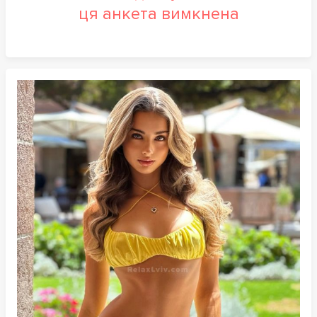
ця анкета вимкнена