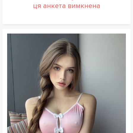
ця анкета вимкнена