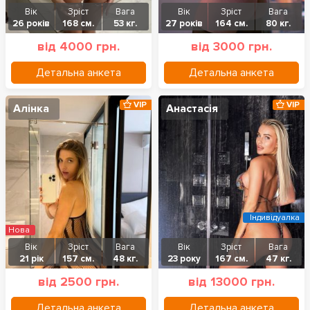
Вік
Зріст
Вага
Вік
Зріст
Вага
26 років
168 см.
53 кг.
27 років
164 см.
80 кг.
від 4000 грн.
від 3000 грн.
Детальна анкета
Детальна анкета
VIP
VIP
Алінка
Анастасія
Індивідуалка
Нова
Вік
Зріст
Вага
Вік
Зріст
Вага
21 рік
157 см.
48 кг.
23 року
167 см.
47 кг.
від 2500 грн.
від 13000 грн.
Детальна анкета
Детальна анкета