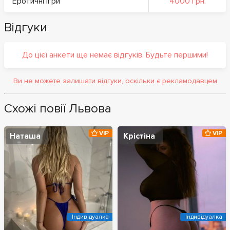
Еротичні ігри
4000 грн.
Відгуки
До цієї анкети ще немає відгуків. Будьте першими!
Ви не можете залишати відгуки, оскільки є рекламодавцем
Схожі повії Львова
VIP
VIP
Наташа
Крістіна
Індивідуалка
Індивідуалка