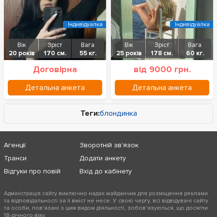
Індивідуалка
Індивідуалка
Вік
Зріст
Вага
Вік
Зріст
Вага
20 років
170 см.
55 кг.
25 років
178 см.
60 кг.
Договірна
від 9000 грн.
Детальна анкета
Детальна анкета
Теги:
блондинка
Агенції
Зворотній зв'язок
Транси
Додати анкету
Відгуки про повій
Вхід до кабінету
Адміністрація сайту виключно надає майданчик для розміщення реклами
та відповідальності за її вміст не несе. У свою чергу, всі відвідувачі сайту
та особи, пов'язані з цим видом діяльності, зобов'язуються, що досягли
18-річного віку.