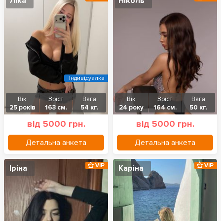
Ліка
Ніколь
Індивідуалка
Вік
Зріст
Вага
Вік
Зріст
Вага
25 років
163 см.
54 кг.
24 року
164 см.
50 кг.
від 5000 грн.
від 5000 грн.
Детальна анкета
Детальна анкета
VIP
VIP
Іріна
Каріна