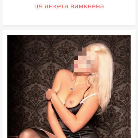
ця анкета вимкнена