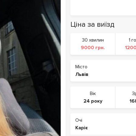
Ціна за виїзд
30 хвилин
1 г
9000 грн.
1200
Місто
Львів
Вік
З
24 року
16
Очі
Каріє