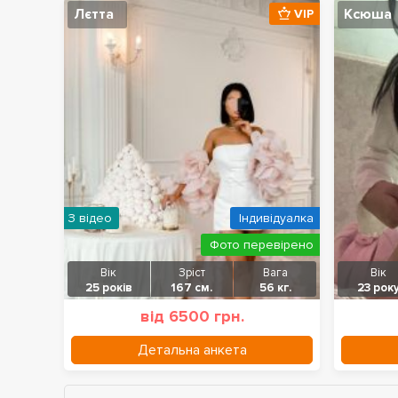
Лєтта
Ксюша
VIP
З відео
Індивідуалка
Фото перевірено
Вік
Зріст
Вага
Вік
25 років
167 см.
56 кг.
23 рок
від 6500 грн.
Детальна анкета