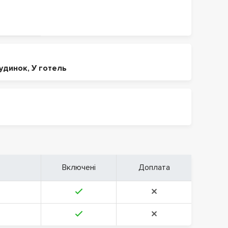
будинок
,
У готель
Включені
Доплата