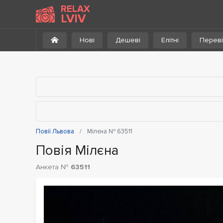
До каталогу
RELAX
LVIV
Нові
Дешеві
Елітні
Переві
Повії Львова
Мілєна № 63511
Повія Мілєна
Анкета №
63511