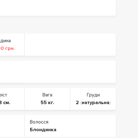
одина
0 грн.
ріст
Вага
Груди
8 см.
55 кг.
2
(
натуральна
)
Волосся
Блондинка