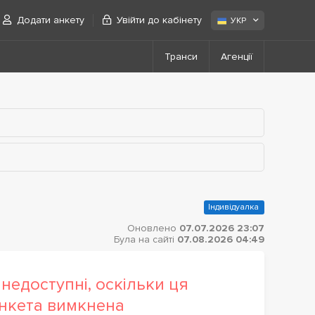
Додати анкету
Увійти до кабінету
УКР
Транси
Агенції
Індивідуалка
Оновлено
07.07.2026 23:07
Була на сайті
07.08.2026 04:49
недоступні, оскільки ця
нкета вимкнена