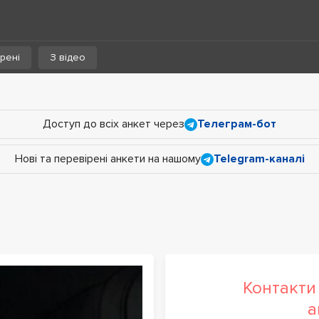
рені
З відео
Доступ до всіх анкет через
Телеграм-бот
Нові та перевірені анкети на нашому
Telegram-каналі
Контакти 
а