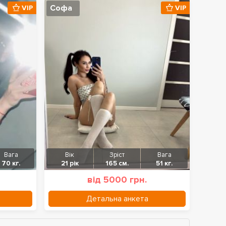
Софа
VIP
VIP
Вага
Вік
Зріст
Вага
70 кг.
21 рік
165 см.
51 кг.
від 5000 грн.
Детальна анкета