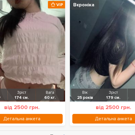
Вєроніка
VIP
Зріст
Вага
Вік
Зріст
у
174 см.
60 кг.
25 років
179 см.
від 2500 грн.
від 2500 грн.
Детальна анкета
Детальна анкета