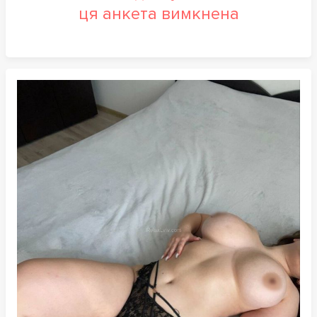
ця анкета вимкнена