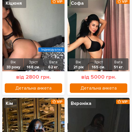
VIP
VIP
Кіцюня
Софа
Індивідуалка
Вік
Зріст
Вага
Вік
Зріст
Вага
33 року
168 см.
62 кг.
21 рік
165 см.
51 кг.
від 2800 грн.
від 5000 грн.
Детальна анкета
Детальна анкета
VIP
VIP
Кім
Вєроніка