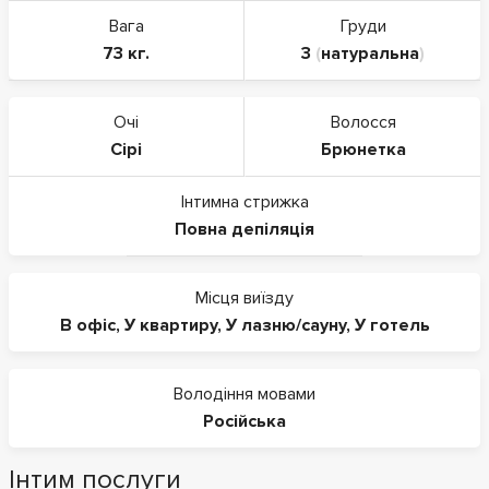
Вага
Груди
73 кг.
3
(
натуральна
)
Очі
Волосся
Сірі
Брюнетка
Інтимна стрижка
Повна депіляція
Місця виїзду
В офіс
,
У квартиру
,
У лазню/сауну
,
У готель
Володіння мовами
Російська
Інтим послуги