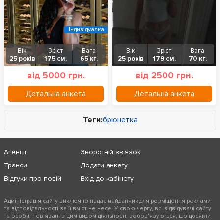
Індивідуалка
Вік
Зріст
Вага
Вік
Зріст
Вага
25 років
175 см.
65 кг.
25 років
179 см.
70 кг.
від 5000 грн.
від 2500 грн.
Детальна анкета
Детальна анкета
Теги:
брюнетка
Агенції
Зворотній зв'язок
Транси
Додати анкету
Відгуки про повій
Вхід до кабінету
Адміністрація сайту виключно надає майданчик для розміщення реклами
та відповідальності за її вміст не несе. У свою чергу, всі відвідувачі сайту
та особи, пов'язані з цим видом діяльності, зобов'язуються, що досягли