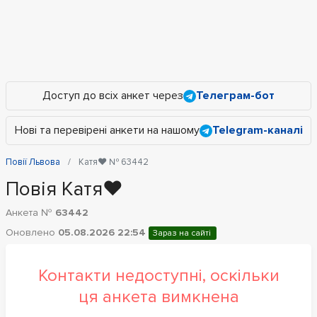
Доступ до всіх анкет через
Телеграм-бот
Нові та перевірені анкети на нашому
Telegram-каналі
Повії Львова
Катя❤️ № 63442
Повія Катя❤️
Анкета №
63442
Оновлено
05.08.2026 22:54
Зараз на сайті
Контакти недоступні, оскільки
ця анкета вимкнена