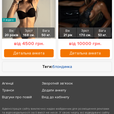
З відео
Вік
Зріст
Вага
Вік
Зріст
Вага
20 років
168 см.
50 кг.
21 рік
170 см.
53 кг.
від 4500 грн.
від 10000 грн.
Детальна анкета
Детальна анкета
Теги:
блондинка
Агенції
Зворотній зв'язок
Транси
Додати анкету
Відгуки про повій
Вхід до кабінету
Адміністрація сайту виключно надає майданчик для розміщення реклами
та відповідальності за її вміст не несе. У свою чергу, всі відвідувачі сайту