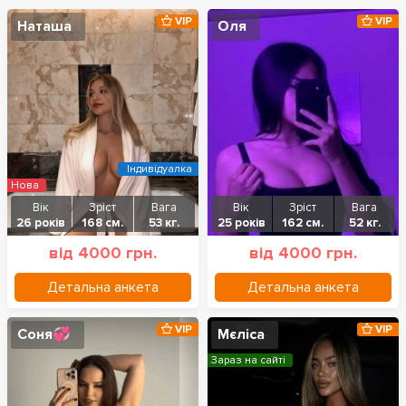
VIP
VIP
Наташа
Оля
Індивідуалка
Нова
Вік
Зріст
Вага
Вік
Зріст
Вага
26 років
168 см.
53 кг.
25 років
162 см.
52 кг.
від 4000 грн.
від 4000 грн.
Детальна анкета
Детальна анкета
VIP
VIP
Соня💞
Мєліса
Зараз на сайті