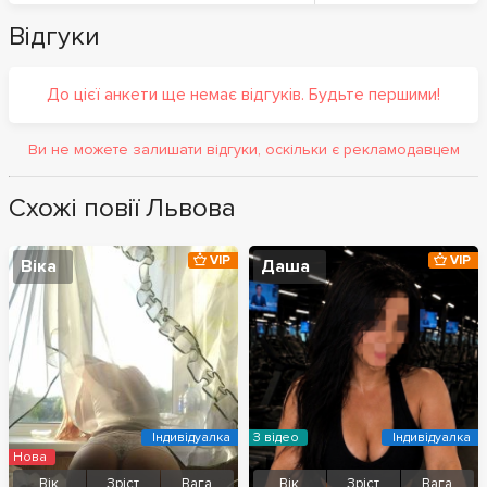
Відгуки
До цієї анкети ще немає відгуків. Будьте першими!
Ви не можете залишати відгуки, оскільки є рекламодавцем
Схожі повії Львова
VIP
VIP
Віка
Даша
Індивідуалка
З відео
Індивідуалка
Нова
Вік
Зріст
Вага
Вік
Зріст
Вага