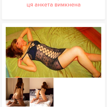
ця анкета вимкнена