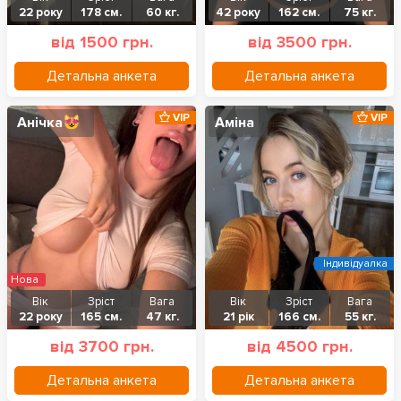
22 року
178 см.
60 кг.
42 року
162 см.
75 кг.
від 1500 грн.
від 3500 грн.
Детальна анкета
Детальна анкета
VIP
VIP
Анічка😻
Аміна
Індивідуалка
Нова
Вік
Зріст
Вага
Вік
Зріст
Вага
22 року
165 см.
47 кг.
21 рік
166 см.
55 кг.
від 3700 грн.
від 4500 грн.
Детальна анкета
Детальна анкета