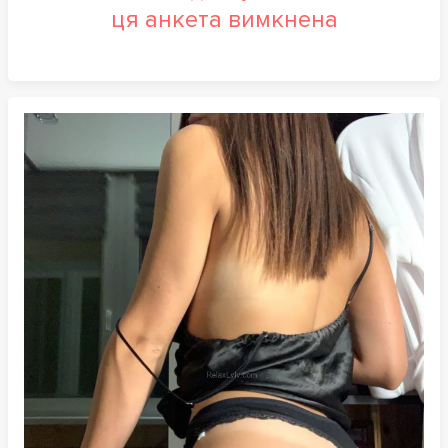
ця анкета вимкнена