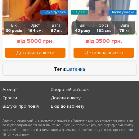
Індивідуалка
З відео
Індивідуалка
Вік
Зріст
Вага
Вік
Зріст
Вага
30 років
164 см.
67 кг.
42 року
162 см.
75 кг.
від 5000 грн.
від 3500 грн.
Детальна анкета
Детальна анкета
Теги:
шатенка
Агенції
Зворотній зв'язок
Транси
Додати анкету
Відгуки про повій
Вхід до кабінету
Адміністрація сайту виключно надає майданчик для розміщення реклами
та відповідальності за її вміст не несе. У свою чергу, всі відвідувачі сайту
та особи, пов'язані з цим видом діяльності, зобов'язуються, що досягли
18-річного віку.