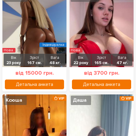
Індивідуалка
Нова
Нова
Вік
Зріст
Вага
Вік
Зріст
Вага
23 року
167 см.
48 кг.
22 року
165 см.
47 кг.
від 15000 грн.
від 3700 грн.
Детальна анкета
Детальна анкета
VIP
VIP
Ксюша
Даша