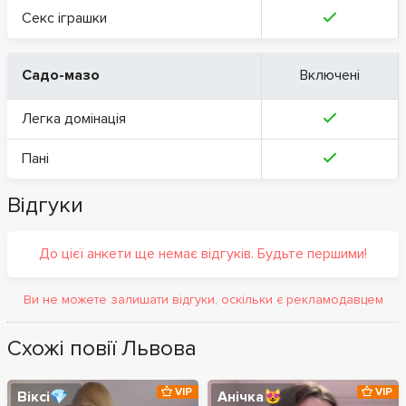
Секс іграшки
Садо-мазо
Включені
Легка домінація
Пані
Відгуки
До цієї анкети ще немає відгуків. Будьте першими!
Ви не можете залишати відгуки, оскільки є рекламодавцем
Схожі повії Львова
VIP
VIP
Віксі💎
Анічка😻