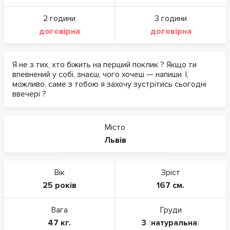
2 години
3 години
договірна
договірна
Я не з тих, хто біжить на перший поклик ? Якщо ти
впевнений у собі, знаєш, чого хочеш — напиши. І,
можливо, саме з тобою я захочу зустрітись сьогодні
ввечері ?
Місто
Львів
Вік
Зріст
25 років
167 см.
Вага
Груди
47 кг.
3
(
натуральна
)