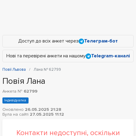
Доступ до всіх анкет через
Телеграм-бот
Нові та перевірені анкети на нашому
Telegram-каналі
Повії Львова
Лана № 62799
Повія Лана
Анкета №
62799
Індивідуалка
Оновлено
26.05.2025 21:28
Була на сайті
27.05.2025 11:12
Контакти недоступні, оскільки