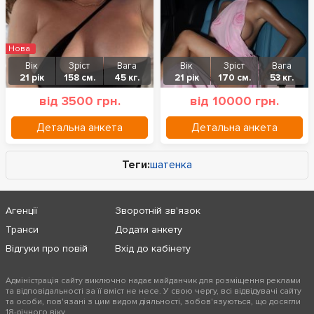
Нова
Вік
Зріст
Вага
Вік
Зріст
Вага
21 рік
158 см.
45 кг.
21 рік
170 см.
53 кг.
від 3500 грн.
від 10000 грн.
Детальна анкета
Детальна анкета
Теги:
шатенка
Агенції
Зворотній зв'язок
Транси
Додати анкету
Відгуки про повій
Вхід до кабінету
Адміністрація сайту виключно надає майданчик для розміщення реклами
та відповідальності за її вміст не несе. У свою чергу, всі відвідувачі сайту
та особи, пов'язані з цим видом діяльності, зобов'язуються, що досягли
18-річного віку.