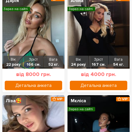
Дарія
Аліна
Зараз на сайті
Зараз на сайті
Вік
Зріст
Вага
Вік
Зріст
Вага
22 року
166 см.
52 кг.
24 року
167 см.
54 кг.
від 8000 грн.
від 4000 грн.
Детальна анкета
Детальна анкета
VIP
VIP
Ліза🥰
Мєліса
Зараз на сайті