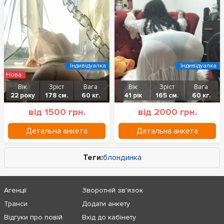
Індивідуалка
Індивідуалка
Нова
Вік
Зріст
Вага
Вік
Зріст
Вага
22 року
178 см.
60 кг.
41 рік
165 см.
60 кг.
від 1500 грн.
від 2000 грн.
Детальна анкета
Детальна анкета
Теги:
блондинка
Агенції
Зворотній зв'язок
Транси
Додати анкету
Відгуки про повій
Вхід до кабінету