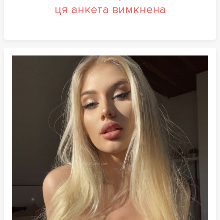
ця анкета вимкнена