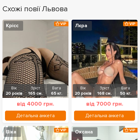
Схожі повії Львова
VIP
VIP
Крісс
Лєра
Вік
Зріст
Вага
Вік
Зріст
Вага
20 років
165 см.
65 кг.
20 років
168 см.
50 кг.
від 4000 грн.
від 7000 грн.
Детальна анкета
Детальна анкета
VIP
VIP
Віка
Оксана