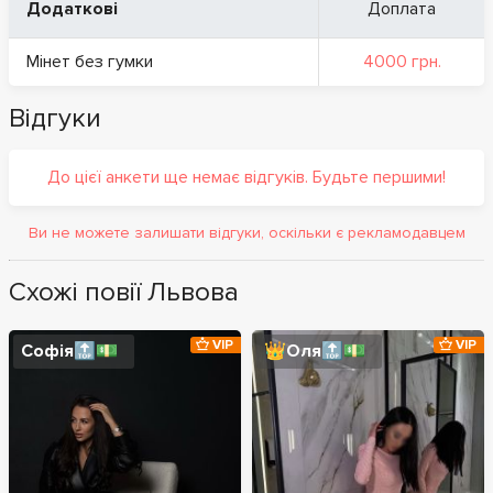
Додаткові
Доплата
Мінет без гумки
4000 грн.
Відгуки
До цієї анкети ще немає відгуків. Будьте першими!
Ви не можете залишати відгуки, оскільки є рекламодавцем
Схожі повії Львова
VIP
VIP
Софія🔝💵
👑Оля🔝💵