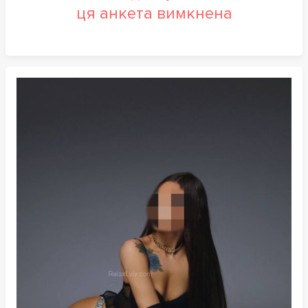
ця анкета вимкнена