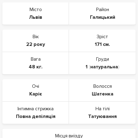
Місто
Район
Львів
Галицький
Вік
Зріст
22 року
171 см.
Вага
Груди
48 кг.
1
(
натуральна
)
Очі
Волосся
Каріє
Шатенка
Інтимна стрижка
На тілі
Повна депіляція
Татуювання
Місця виїзду