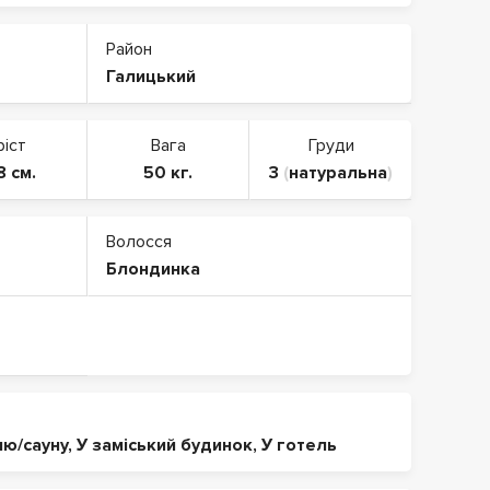
Район
Галицький
ріст
Вага
Груди
8 см.
50 кг.
3
(
натуральна
)
Волосся
Блондинка
ню/сауну
,
У заміський будинок
,
У готель