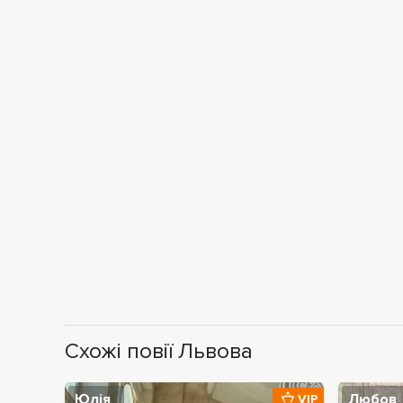
Схожі повії Львова
Юлія
Любов
VIP