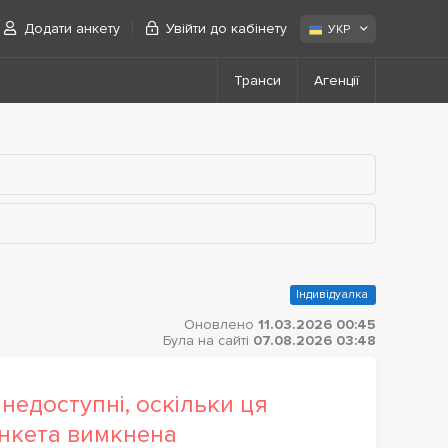
Додати анкету
Увійти до кабінету
УКР
Транси
Агенції
Індивідуалка
Оновлено
11.03.2026 00:45
Була на сайті
07.08.2026 03:48
недоступні, оскільки ця
нкета вимкнена