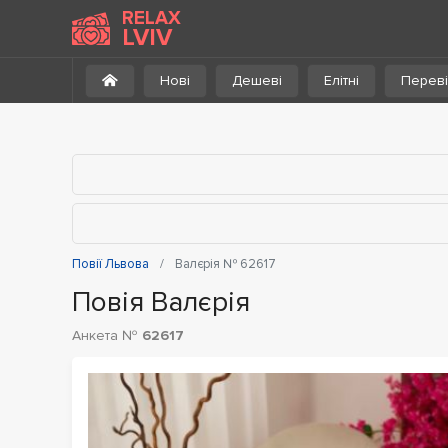
До каталогу
RELAX
LVIV
Нові
Дешеві
Елітні
Переві
Повії Львова
Валєрія № 62617
Повія Валєрія
Анкета №
62617