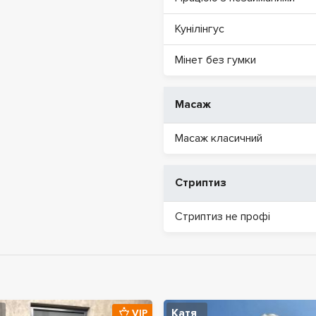
Кунілінгус
Мінет без гумки
Масаж
Масаж класичний
Стриптиз
Стриптиз не профі
Катя
VIP