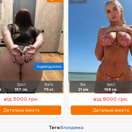
Індивідуалка
Зріст
Вага
Вік
Зріст
в
157 см.
75 кг.
21 рік
168 см.
від 5000 грн.
від 8000 грн.
Детальна анкета
Детальна анкета
Теги:
блондинка