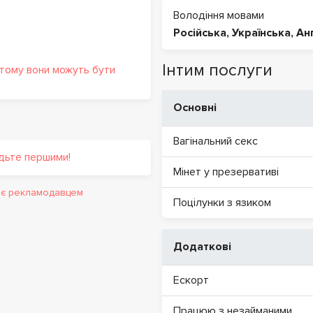
Володіння мовами
Російська
,
Українська
,
Ан
Інтим послуги
 тому вони можуть бути
Основні
Вагінальний секс
удьте першими!
Мінет у презервативі
и є рекламодавцем
Поцілунки з язиком
Додаткові
Ескорт
Працюю з незайманими