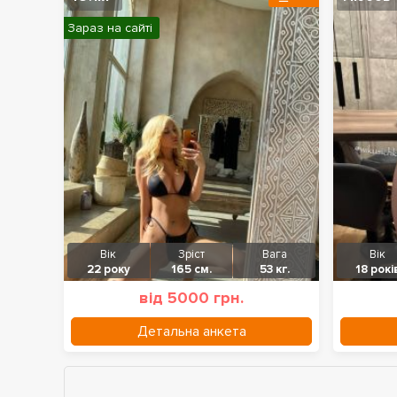
Зараз на сайті
Вік
Зріст
Вага
Вік
22 року
165 см.
53 кг.
18 рокі
від 5000 грн.
Детальна анкета