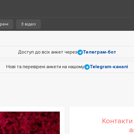
рені
З відео
Доступ до всіх анкет через
Телеграм-бот
Нові та перевірені анкети на нашому
Telegram-каналі
Контакти 
а