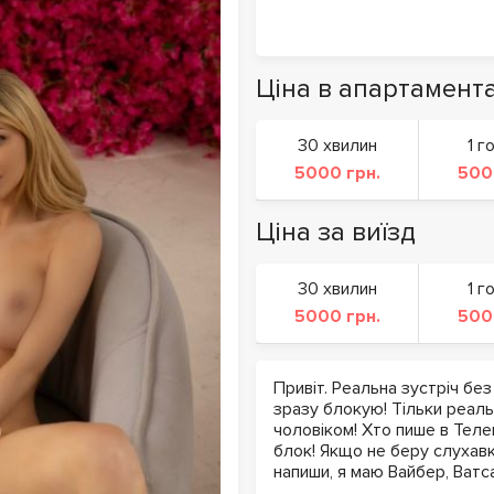
Ціна в апартамент
30 хвилин
1 г
5000 грн.
500
Ціна за виїзд
30 хвилин
1 г
5000 грн.
500
Привіт. Реальна зустріч без
зразу блокую! Тільки реаль
чоловіком! Хто пише в Теле
блок! Якщо не беру слухавк
напиши, я маю Вайбер, Ватс