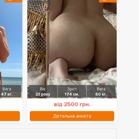
Вага
Вік
Зріст
Вага
47 кг.
23 року
174 см.
60 кг.
від 2500 грн.
Детальна анкета