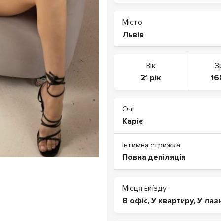
Місто
Львів
Вік
З
21 рік
16
Очі
Каріє
Інтимна стрижка
Повна депіляція
Місця виїзду
В офіс
,
У квартиру
,
У лаз