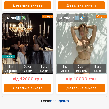
Детальна анкета
Детальна анкета
VIP
VIP
Емілія🔝💸
Снєжана🔝🍼
З відео
Вік
Зріст
Вага
Вік
Зріст
Вага
26 років
175 см.
50 кг.
21 рік
168 см.
55 кг.
від 12000 грн.
від 10000 грн.
Детальна анкета
Детальна анкета
Теги:
блондинка