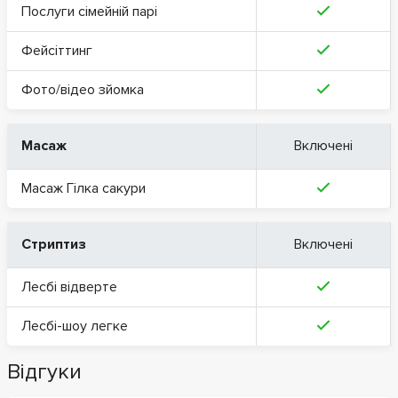
Послуги сімейній парі
Фейсіттинг
Фото/відео зйомка
Масаж
Включені
Масаж Гілка сакури
Стриптиз
Включені
Лесбі відверте
Лесбі-шоу легке
Відгуки