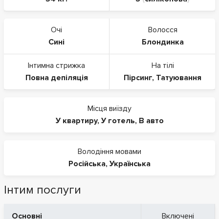
Очі
Волосся
Сині
Блондинка
Інтимна стрижка
На тілі
Повна депіляція
Пірсинг
,
Татуювання
Місця виїзду
У квартиру
,
У готель
,
В авто
Володіння мовами
Російська
,
Українська
Інтим послуги
Основні
Включені