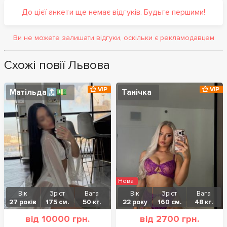
До цієї анкети ще немає відгуків. Будьте першими!
Ви не можете залишати відгуки, оскільки є рекламодавцем
Схожі повії Львова
VIP
VIP
Матільда🔝💵
Танічка
Нова
Вік
Зріст
Вага
Вік
Зріст
Вага
27 років
175 см.
50 кг.
22 року
160 см.
48 кг.
від 10000 грн.
від 2700 грн.