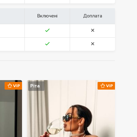
Включені
Доплата
Ріта
VIP
VIP