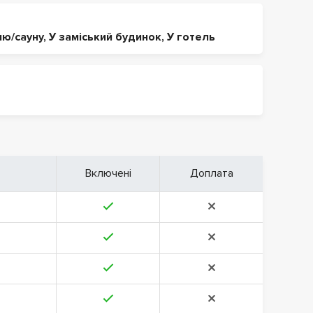
ню/сауну
,
У заміський будинок
,
У готель
Включені
Доплата