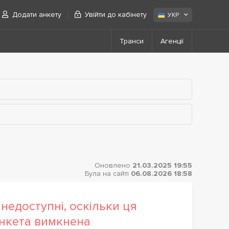
Додати анкету
Увійти до кабінету
УКР
Транси
Агенції
Оновлено
21.03.2025 19:55
Була на сайті
06.08.2026 18:58
недоступні, оскільки ця
нкета вимкнена