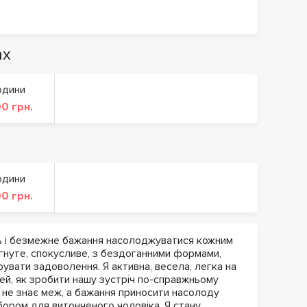
ах
одини
0 грн.
одини
0 грн.
сть і безмежне бажання насолоджуватися кожним
гнуте, спокусливе, з бездоганними формами,
увати задоволення. Я активна, весела, легка на
дей, як зробити нашу зустріч по-справжньому
 не знає меж, а бажання приносити насолоду
ором для витонченого чоловіка. Я стану