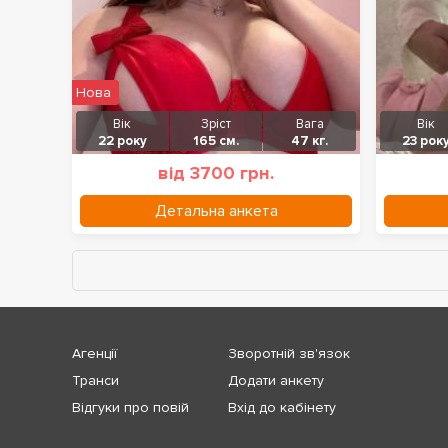
Нова
Вік
Зріст
Вага
Вік
22 року
165 см.
47 кг.
23 рок
від 3700 грн.
Детальна анкета
Агенції
Зворотній зв'язок
Транси
Додати анкету
Відгуки про повій
Вхід до кабінету