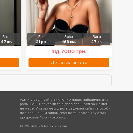
Вага
Вік
Зріст
Вага
47 кг.
21 рік
168 см.
47 кг.
від 7000 грн.
Детальна анкета
Адміністрація сайту виключно надає майданчик для
розміщення реклами та відповідальності за її вміст
не несе. У свою чергу, всі відвідувачі сайту та особи,
пов'язані з цим видом діяльності, зобов'язуються,
що досягли 18-річного віку.
© 2009-2026 RelaxLviv.com