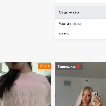
Садо-мазо
Еротичні ігри
Фетіш
Танюшка💋
VIP