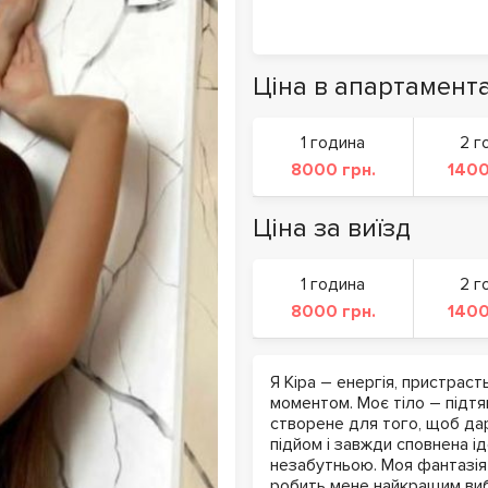
Ціна в апартамент
1 година
2 г
8000 грн.
1400
Ціна за виїзд
1 година
2 г
8000 грн.
1400
Я Кіра – енергія, пристра
моментом. Моє тіло – підтя
створене для того, щоб дар
підйом і завжди сповнена і
незабутньою. Моя фантазія
робить мене найкращим виб