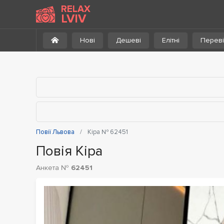
До каталогу
RELAX
LVIV
Нові
Дешеві
Елітні
Переві
Повії Львова
Кіра № 62451
Повія Кіра
Анкета №
62451