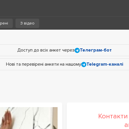
рені
З відео
Доступ до всіх анкет через
Телеграм-бот
Нові та перевірені анкети на нашому
Telegram-каналі
Контакти 
а