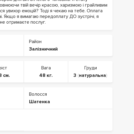
овнюючи твій вечір красою, харизмою і грайливим
ся увихор емоцій? Тоді я чекаю на тебе. Оплата
чі. Якщо я вимагаю передоплату ДО зустрічі, я
 не отримаєте послуг.
Район
Залізничний
ріст
Вага
Груди
8 см.
48 кг.
3
(
натуральна
)
Волосся
Шатенка