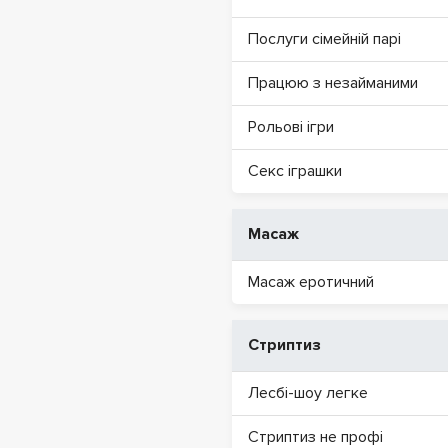
Послуги сімейній парі
Працюю з незайманими
Рольові ігри
Секс іграшки
Масаж
Масаж еротичний
Стриптиз
Лесбі-шоу легке
Стриптиз не профі