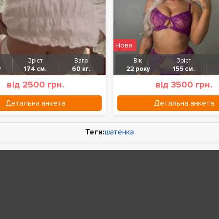
Нова
Зріст
Вага
Вік
Зріст
у
174 см.
60 кг.
22 року
155 см.
від 2500 грн.
від 3500 грн.
Детальна анкета
Детальна анкета
Теги:
шатенка