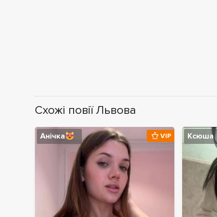
Схожі повії Львова
Анічка😻
Ксюша
VIP