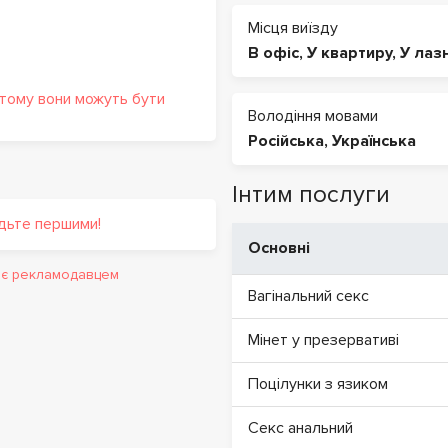
Місця виїзду
В офіс
,
У квартиру
,
У лаз
 тому вони можуть бути
Володіння мовами
Російська
,
Українська
Інтим послуги
удьте першими!
Основні
и є рекламодавцем
Вагінальний секс
Мінет у презервативі
Поцілунки з язиком
Секс анальний