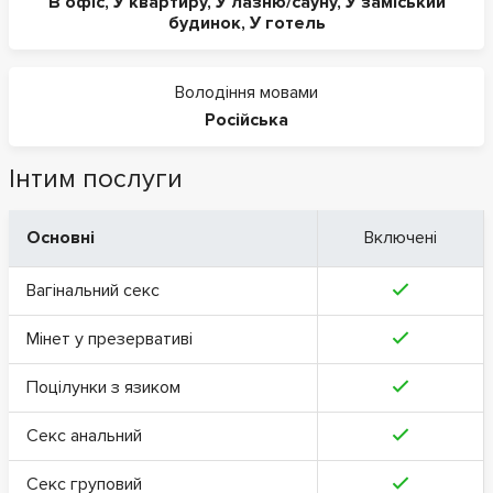
В офіс
,
У квартиру
,
У лазню/сауну
,
У заміський
будинок
,
У готель
Володіння мовами
Російська
Інтим послуги
Основні
Включені
Вагінальний секс
Мінет у презервативі
Поцілунки з язиком
Секс анальний
Секс груповий