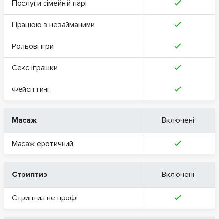
Послуги сімейній парі
Працюю з незайманими
Рольові ігри
Секс іграшки
Фейсіттинг
Масаж
Включені
Масаж еротичний
Стриптиз
Включені
Стриптиз не профі