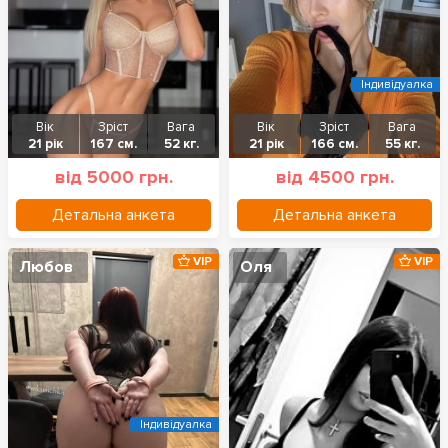
Індивідуалка
Вік
Зріст
Вага
Вік
Зріст
Вага
21 рік
167 см.
52 кг.
21 рік
166 см.
55 кг.
від 5000 грн.
від 4500 грн.
Детальна анкета
Детальна анкета
VIP
VIP
Любов
Оля
Індивідуалка