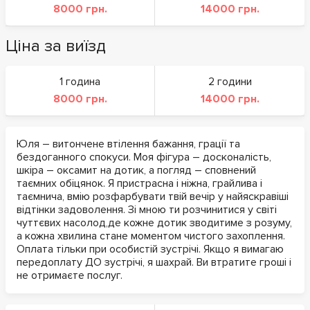
8000 грн.
14000 грн.
Ціна за виїзд
1 година
2 години
8000 грн.
14000 грн.
Юля – витончене втілення бажання, грації та
бездоганного спокуси. Моя фігура – досконалість,
шкіра – оксамит на дотик, а погляд – сповнений
таємних обіцянок. Я пристрасна і ніжна, грайлива і
таємнича, вмію розфарбувати твій вечір у найяскравіші
відтінки задоволення. Зі мною ти розчинитися у світі
чуттєвих насолод,де кожне дотик зводитиме з розуму,
а кожна хвилина стане моментом чистого захоплення.
Оплата тільки при особистій зустрічі. Якщо я вимагаю
передоплату ДО зустрічі, я шахрай. Ви втратите гроші і
не отримаєте послуг.