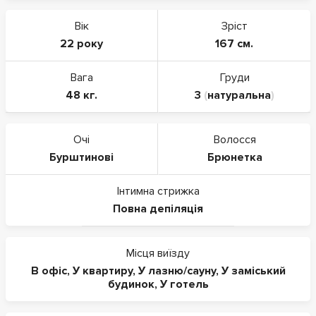
Вік
Зріст
22 року
167 см.
Вага
Груди
48 кг.
3
(
натуральна
)
Очі
Волосся
Бурштинові
Брюнетка
Інтимна стрижка
Повна депіляція
Місця виїзду
В офіс
,
У квартиру
,
У лазню/сауну
,
У заміський
будинок
,
У готель