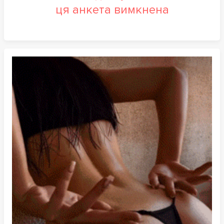
ця анкета вимкнена