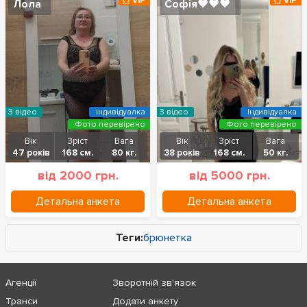
VIP
VIP
Лола
Софія❤️❤️❤️
З відео
Індивідуалка
З відео
Індивідуалка
Фото перевірено
Фото перевірено
Вік
Зріст
Вага
Вік
Зріст
Вага
47 років
168 см.
80 кг.
38 років
168 см.
50 кг.
від 2000 грн.
від 5000 грн.
Детальна анкета
Детальна анкета
Теги:
брюнетка
Агенції
Зворотній зв'язок
Транси
Додати анкету