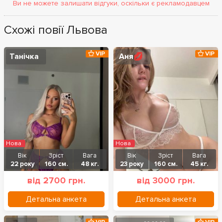
Ви не можете залишати відгуки, оскільки є рекламодавцем
Схожі повії Львова
VIP
VIP
Танічка
Аня💋
Нова
Нова
Вік
Зріст
Вага
Вік
Зріст
Вага
22 року
160 см.
48 кг.
23 року
160 см.
45 кг.
від 2700 грн.
від 3000 грн.
Детальна анкета
Детальна анкета