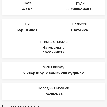
Вага
Груди
47 кг.
3
(
силіконова
)
Очі
Волосся
Бурштинові
Шатенка
Інтимна стрижка
Натуральна
рослинність
Місця виїзду
У квартиру
,
У заміський будинок
Володіння мовами
Російська
Інтим послуги