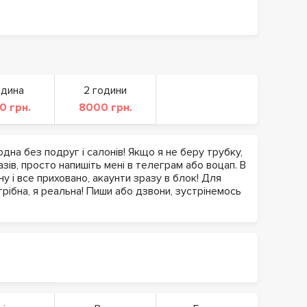
одина
2 години
0 грн.
8000 грн.
дна без подруг і салонів! Якщо я не беру трубку,
зів, просто напишіть мені в телеграм або воцап. В
 і все приховано, акаунти зразу в блок! Для
трібна, я реальна! Пиши або дзвони, зустрінемось