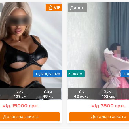
Даша
VIP
Індивідуалка
З відео
Ін
Зріст
Вага
Вік
Зріст
у
167 см.
48 кг.
42 року
162 см.
від 15000 грн.
від 3500 грн.
Детальна анкета
Детальна анкета