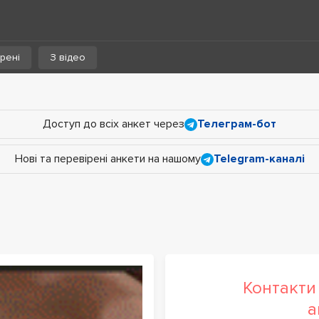
рені
З відео
Доступ до всіх анкет через
Телеграм-бот
Нові та перевірені анкети на нашому
Telegram-каналі
Контакти 
а