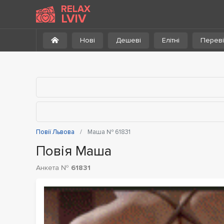
До каталогу
RELAX
LVIV
Нові
Дешеві
Елітні
Переві
Повії Львова
Маша № 61831
Повія Маша
Анкета №
61831