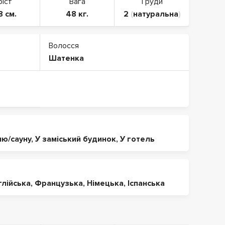
ріст
Вага
Груди
8 см.
48 кг.
2
(
натуральна
)
Волосся
Шатенка
ню/сауну
,
У заміський будинок
,
У готель
глійська
,
Французька
,
Німецька
,
Іспанська