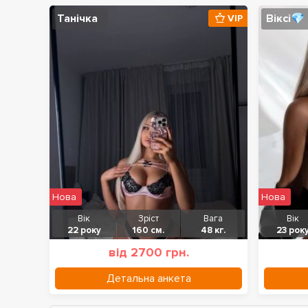
Танічка
Віксі💎
VIP
Нова
Нова
Вік
Зріст
Вага
Вік
22 року
160 см.
48 кг.
23 рок
від 2700 грн.
Детальна анкета