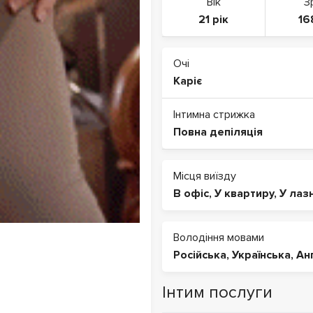
Вік
З
21 рік
16
Очі
Каріє
Інтимна стрижка
Повна депіляція
Місця виїзду
В офіс
,
У квартиру
,
У лаз
Володіння мовами
Російська
,
Українська
,
Ан
Інтим послуги