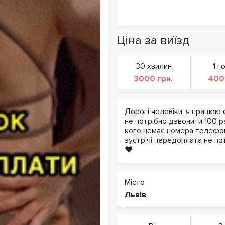
Ціна за виїзд
30 хвилин
1 г
3000 грн.
400
Дорогі чоловіки, я працюю о
не потрібно дзвонити 100 ра
кого немає номера телефону
зустрічі передоплата не по
❤️
Місто
Львів