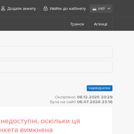
Додати анкету
Увійти до кабінету
УКР
Транси
Агенції
Індивідуалка
Оновлено
06.12.2025 20:29
Була на сайті
06.07.2026 23:16
недоступні, оскільки ця
нкета вимкнена