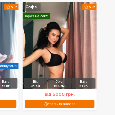
Софа
VIP
VIP
Зараз на сайті
дивідуалка
Вага
Вік
Зріст
Вага
75 кг.
21 рік
165 см.
51 кг.
від 5000 грн.
Детальна анкета