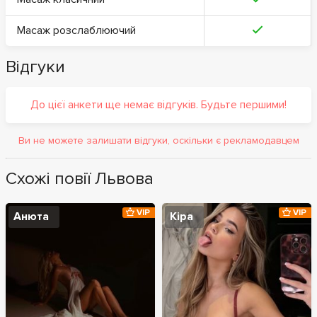
Масаж розслаблюючий
Відгуки
До цієї анкети ще немає відгуків. Будьте першими!
Ви не можете залишати відгуки, оскільки є рекламодавцем
Схожі повії Львова
VIP
VIP
Анюта
Кіра