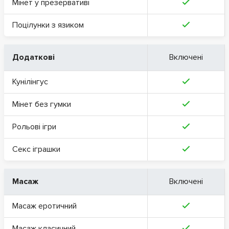
Мінет у презервативі
Поцілунки з язиком
Додаткові
Включені
Кунілінгус
Мінет без гумки
Рольові ігри
Секс іграшки
Масаж
Включені
Масаж еротичний
Масаж класичний