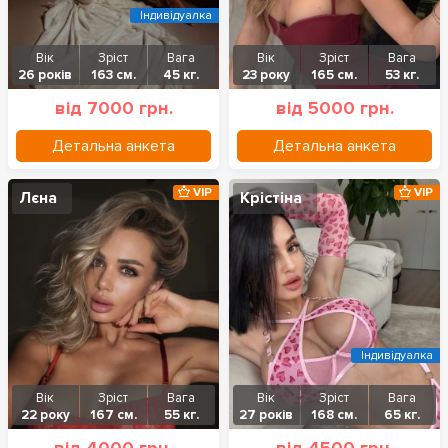
Індивідуалка
Вік
Зріст
Вага
Вік
Зріст
Вага
26 років
163 см.
45 кг.
23 року
165 см.
53 кг.
від 7000 грн.
від 5000 грн.
Детальна анкета
Детальна анкета
VIP
VIP
Лєна
Крістіна
Індивідуалка
Вік
Зріст
Вага
Вік
Зріст
Вага
22 року
167 см.
55 кг.
27 років
168 см.
65 кг.