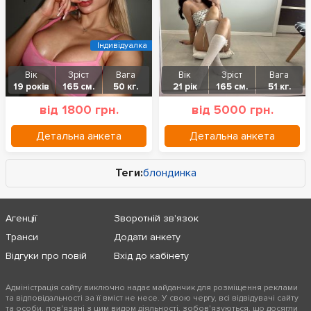
Індивідуалка
Вік
Зріст
Вага
Вік
Зріст
Вага
19 років
165 см.
50 кг.
21 рік
165 см.
51 кг.
від 1800 грн.
від 5000 грн.
Детальна анкета
Детальна анкета
Теги:
блондинка
Агенції
Зворотній зв'язок
Транси
Додати анкету
Відгуки про повій
Вхід до кабінету
Адміністрація сайту виключно надає майданчик для розміщення реклами
та відповідальності за її вміст не несе. У свою чергу, всі відвідувачі сайту
та особи, пов'язані з цим видом діяльності, зобов'язуються, що досягли