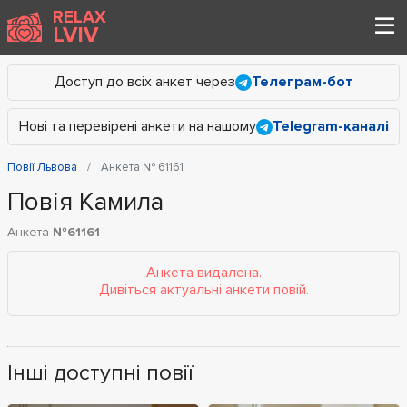
RELAX
LVIV
Доступ до всіх анкет через
Телеграм-бот
Нові та перевірені анкети на нашому
Telegram-каналі
Повії Львова
Анкета № 61161
Повія Камила
Анкета
№61161
Анкета видалена.
Дивіться актуальні анкети повій.
Інші доступні повії