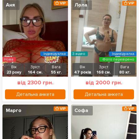
VIP
VIP
Аня
Лола
Індивідуалка
З відео
Індивідуалка
Нова
Фото перевірено
Вік
Зріст
Вага
Вік
Зріст
Вага
23 року
164 см.
55 кг.
47 років
168 см.
80 кг.
від 2300 грн.
від 2000 грн.
Детальна анкета
Детальна анкета
VIP
VIP
Марго
Софа