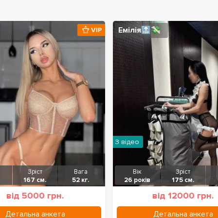
Емілія🔝💸
VIP
З відео
Зріст
Вага
Вік
Зріст
167 см.
52 кг.
26 років
175 см.
від 5000 грн.
від 12000 грн.
Детальна анкета
Детальна анкета