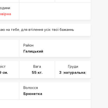
години
овірна
аю на тебе, для втілення усіх твої бажаннь
Район
Галицький
ріст
Вага
Груди
9 см.
55 кг.
3
(
натуральна
)
Волосся
Брюнетка