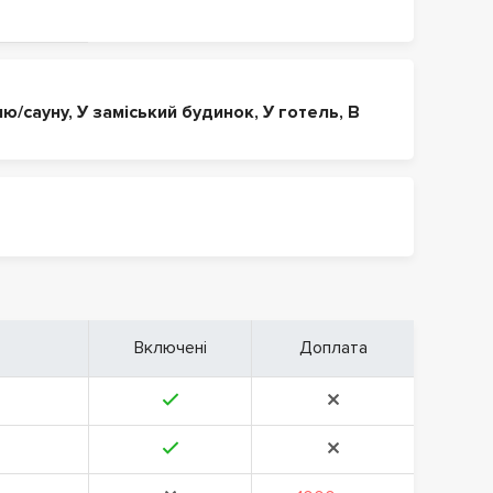
ню/сауну
,
У заміський будинок
,
У готель
,
В
Включені
Доплата