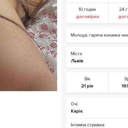
10 годин
24 
договірна
дог
Молода, гаряча коханка чек
Місто
Львів
Вік
З
21 рік
16
Очі
Каріє
Інтимна стрижка