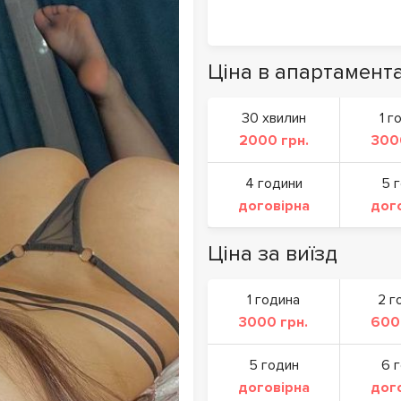
Ціна в апартамент
30 хвилин
1 г
2000 грн.
300
4 години
5 
договірна
дог
Ціна за виїзд
1 година
2 г
3000 грн.
600
5 годин
6 
договірна
дог