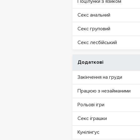
Поцілунки з язиком
Секс анальний
Секс груповий
Секс лесбійський
Додаткові
Закінчення на груди
Працюю з незайманими
Рольові ігри
Секс іграшки
Кунілінгус