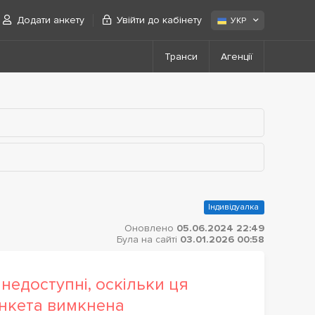
Додати анкету
Увійти до кабінету
УКР
Транси
Агенції
Індивідуалка
Оновлено
05.06.2024 22:49
Була на сайті
03.01.2026 00:58
недоступні, оскільки ця
нкета вимкнена