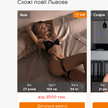
Схожі повії Львова
Аня
Софія
VIP
Вік
Зріст
Вага
Вік
27 років
169 см.
56 кг.
21 рік
від 3500 грн.
Детальна анкета