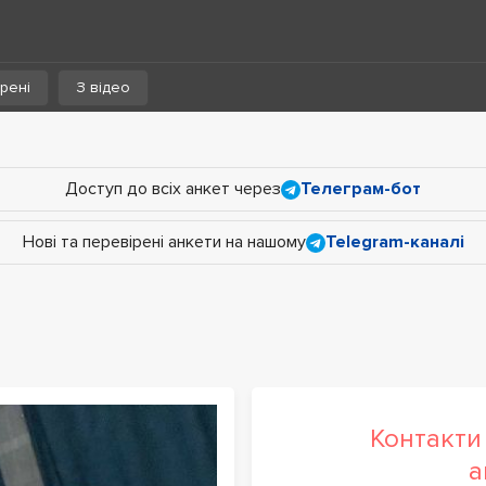
рені
З відео
Доступ до всіх анкет через
Телеграм-бот
Нові та перевірені анкети на нашому
Telegram-каналі
Контакти 
а