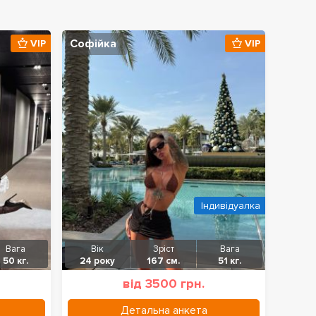
Софійка
VIP
VIP
Індивідуалка
Вага
Вік
Зріст
Вага
50 кг.
24 року
167 см.
51 кг.
від 3500 грн.
Детальна анкета