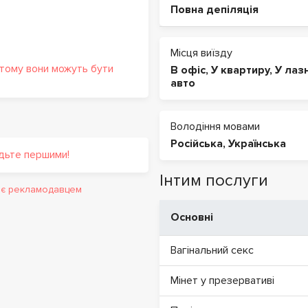
Повна депіляція
Місця виїзду
 тому вони можуть бути
В офіс
,
У квартиру
,
У лаз
авто
Володіння мовами
Російська
,
Українська
удьте першими!
Інтим послуги
и є рекламодавцем
Основні
Вагінальний секс
Мінет у презервативі