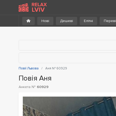
До каталогу
RELAX
LVIV
Нові
Дешеві
Елітні
Переві
Повії Львова
Аня № 60929
Повія Аня
Анкета №
60929