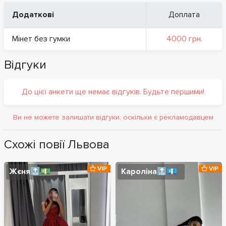
Додаткові
Доплата
Мінет без гумки
4000 грн.
Відгуки
До цієї анкети ще немає відгуків. Будьте першими!
Ви не можете залишати відгуки, оскільки є рекламодавцем
Схожі повії Львова
VIP
VIP
Жєня🔝💵
Кароліна🔝💶