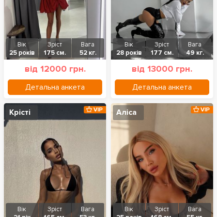
Вік
Зріст
Вага
Вік
Зріст
Вага
25 років
175 см.
52 кг.
28 років
177 см.
49 кг.
від 12000 грн.
від 13000 грн.
Детальна анкета
Детальна анкета
VIP
VIP
Крісті
Аліса
Вік
Зріст
Вага
Вік
Зріст
Вага