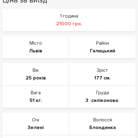
Ціна за виїзд
1 година
21000 грн.
Місто
Район
Львів
Галицький
Вік
Зріст
25 років
177 см.
Вага
Груди
51 кг.
3
(
силіконова
)
Очі
Волосся
Зелені
Блондинка