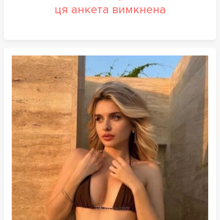
ця анкета вимкнена