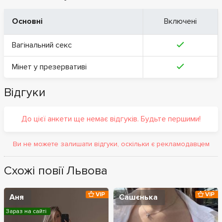
Основні
Включені
Вагінальний секс
Мінет у презервативі
Відгуки
До цієї анкети ще немає відгуків. Будьте першими!
Ви не можете залишати відгуки, оскільки є рекламодавцем
Схожі повії Львова
VIP
VIP
Аня
Сашєнька
Зараз на сайті