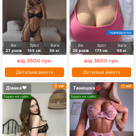
Індивідуалка
Вік
Зріст
Вага
Вік
Зріст
Вага
27 років
169 см.
56 кг.
26 років
173 см.
58 кг.
від 3500 грн.
від 3600 грн.
Детальна анкета
Детальна анкета
VIP
VIP
Діанка❤️
Танюшка💋
Зараз на сайті
Зараз на сайті