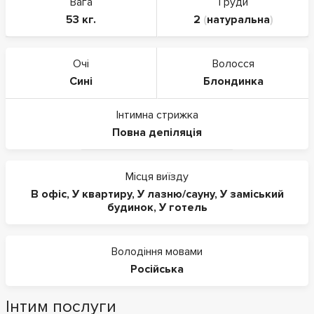
Вага
Груди
53 кг.
2
(
натуральна
)
Очі
Волосся
Сині
Блондинка
Інтимна стрижка
Повна депіляція
Місця виїзду
В офіс
,
У квартиру
,
У лазню/сауну
,
У заміський
будинок
,
У готель
Володіння мовами
Російська
Інтим послуги