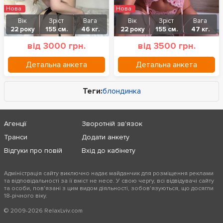
Нова
Нова
Вік
Зріст
Вага
Вік
Зріст
Вага
22 року
155 см.
46 кг.
22 року
155 см.
47 кг.
від 3000 грн.
від 3500 грн.
Детальна анкета
Детальна анкета
Теги:
блондинка
Агенції
Зворотній зв'язок
Транси
Додати анкету
Відгуки про повій
Вхід до кабінету
Адміністрація сайту виключно надає майданчик для розміщення реклами
та відповідальності за її вміст не несе. У свою чергу, всі відвідувачі сайту
та особи, пов'язані з цим видом діяльності, зобов'язуються, що досягли
18-річного віку.
© 2009-2026 RelaxLviv.com