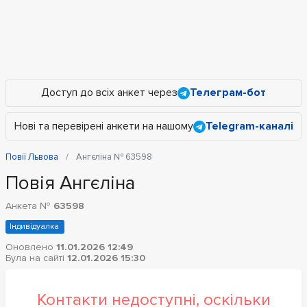
Доступ до всіх анкет через
Телеграм-бот
Нові та перевірені анкети на нашому
Telegram-каналі
Повії Львова
Ангєліна № 63598
Повія Ангєліна
Анкета №
63598
Індивідуалка
Оновлено
11.01.2026 12:49
Була на сайті
12.01.2026 15:30
Контакти недоступні, оскільки